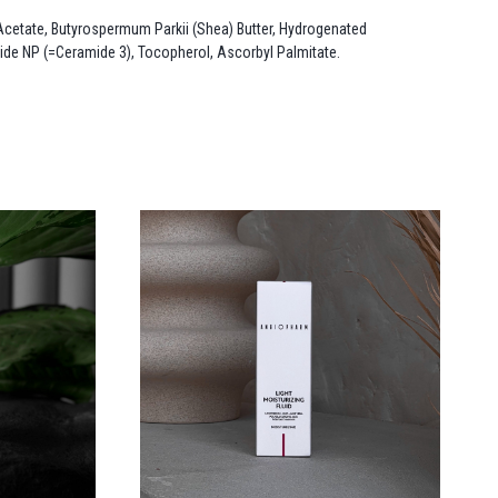
l Acetate, Butyrospermum Parkii (Shea) Butter, Hydrogenated
mide NP (=Ceramide 3), Tocopherol, Ascorbyl Palmitate.