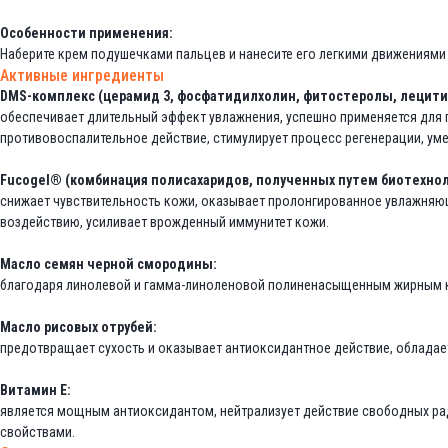
Особенности применения:
Наберите крем подушечками пальцев и нанесите его легкими движениями 
Активные ингредиенты
DMS-комплекс (церамид 3, фосфатидилхолин, фитостеролы, лецити
обеспечивает длительный эффект увлажнения, успешно применяется для
противовоспалительное действие, стимулирует процесс регенерации, ум
Fucogel® (комбинация полисахаридов, полученных путем биотехноло
снижает чувствительность кожи, оказывает пролонгированное увлажняющ
воздействию, усиливает врожденный иммунитет кожи.
Масло семян черной смородины:
благодаря линолевой и гамма-линоленовой полиненасыщенным жирным к
Масло рисовых отрубей:
предотвращает сухость и оказывает антиоксидантное действие, облада
Витамин Е:
является мощным антиоксидантом, нейтрализует действие свободных р
свойствами.