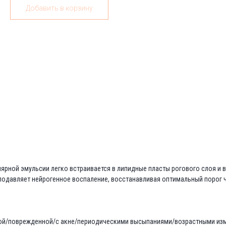
Добавить в корзину
лярной эмульсии легко встраивается в липидные пласты рогового слоя и
подавляет нейрогенное воспаление, восстанавливая оптимальный порог 
й/поврежденной/с акне/периодическими высыпаниями/возрастными изм