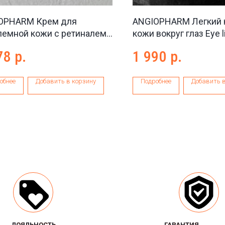
OPHARM Крем для
ANGIOPHARM Легкий 
лемной кожи с ретиналем
кожи вокруг глаз Eye l
acne cream Medium, 50 мл
25-30+, 30 мл
78
р.
1 990
р.
обнее
Добавить в корзину
Подробнее
Добавить в
ЛОЯЛЬНОСТЬ
ЛОЯЛЬНОСТЬ
ГАРАНТИЯ
ГАРАНТИЯ