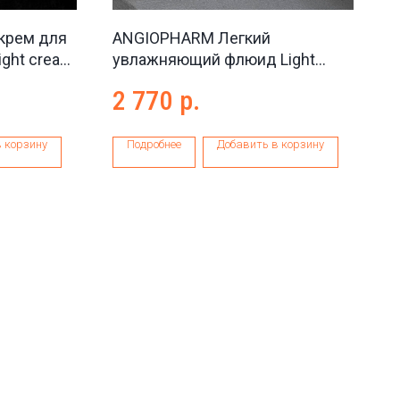
крем для
ANGIOPHARM Легкий
ight cream
увлажняющий флюид Light
moisturizing fluid, 50 мл
2 770
р.
 корзину
Подробнее
Добавить в корзину