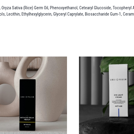
ol, Oryza Sativa (Rice) Germ Oil, Рhenoxyethanol, Cetearyl Glucoside, Tocophery
s, Lecithin, Ethylhexylglycerin, Glyceryl Caprylate, Biosaccharide Gum-1, Cera