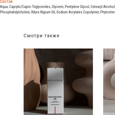
Состав
Aqua, Caprylic/Capric Triglycerides, Glycerin, Pentylene Glycol, Cetearyl Alcoh
Phosphatidylcholine, Ribes Nigrum Oil, Sodium Acrylates Copolymer, Phytosterol
Смотри также