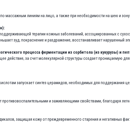
по массажным линиям на лицо, а также при необходимости на шею и зону
н):
 поддерживающей терапии кожных заболеваний, ассоциированных с сухо
еньшает зуд, покраснение и раздражение, восстанавливает нарушенный э
гического процесса ферментации из сорбитола (из кукурузы) и пеп
ее действие, за счет молекулярной структуры создает проницаемую для
ислотам запускает синтез церамидов, необходимых для поддержания це
ет противовоспалительными и заживляющими свойствами, благодаря лег
адикалов, защищая кожу от преждевременного старения и негативных ф