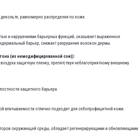
 декольте, равномерно распределяя по коже.
стью и нарушениями барьерных функций, оказывает выраженное
пидермальный барьер, снижает разрушение волокон дермы.
тона (из немодифицированной сои)):
 воздуха защитную пленку, препятствуя неблагоприятному внешнему
лостности защитного барьера.
кой впитываемости отлично подходит для себопрофицитной кожи.
акторов окружающей среды, обладает регенерирующими и обновляющими