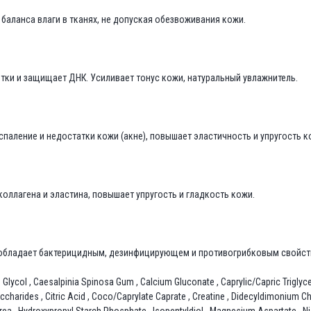
аланса влаги в тканях, не допуская обезвоживания кожи.
етки и защищает ДНК. Усиливает тонус кожи, натуральный увлажнитель.
паление и недостатки кожи (акне), повышает эластичность и упругость к
ллагена и эластина, повышает упругость и гладкость кожи.
 обладает бактерицидным, дезинфицирующем и противогрибковым свойст
Glycol , Caesalpinia Spinosa Gum , Calcium Gluconate , Caprylic/Capric Triglyceri
ccharides , Citric Acid , Coco/Caprylate Caprate , Creatine , Didecyldimonium Chl