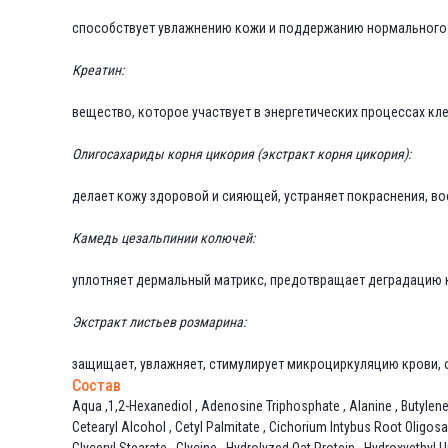
способствует увлажнению кожи и поддержанию нормального б
Креатин:
вещество, которое участвует в энергетических процессах кл
Олигосахариды корня цикория (экстракт корня цикория):
делает кожу здоровой и сияющей, устраняет покраснения, вос
Камедь цезальпинии колючей:
уплотняет дермальный матрикс, предотвращает деградацию ко
Экстракт листьев розмарина:
защищает, увлажняет, стимулирует микроциркуляцию крови,
Состав
Aqua ,1,2-Hexanediol , Adenosine Triphosphate , Alanine , Butylene 
Cetearyl Alcohol , Cetyl Palmitate , Cichorium Intybus Root Oligosa