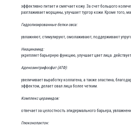
эффективно питает и смягчает кожу. За счет большого колич
разглаживает морщины, улучшает тургор кожи. Кроме того, ма
Гидролизированные белки овса:
увлажняют, стимулируют, омолаживают, поддерживают упруг
Ниацинамид:
укрепляет барьерную функцию, улучшает цвет лица. действуе
Аденозинтрифосфат (АТФ):
увеличивает выработку коллагена, а также эластина, благода
эффектом, делает овал лица более четким.
Комплекс церамидов:
отвечает за целостность эпидермального барьера, увлажнен
Глюконолактон: