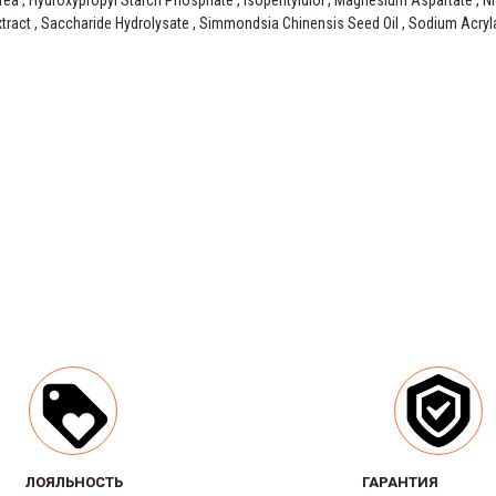
l Urea , Hydroxypropyl Starch Phosphate , Isopentyldiol , Magnesium Aspartate , 
Extract , Saccharide Hydrolysate , Simmondsia Chinensis Seed Oil , Sodium Acr
ЛОЯЛЬНОСТЬ
ЛОЯЛЬНОСТЬ
ГАРАНТИЯ
ГАРАНТИЯ