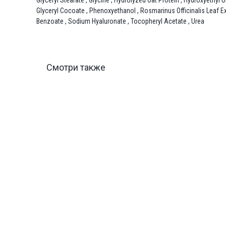
Glyceryl Stearate , Glycine , Hydrolyzed Oat Protein , Hydroxyethy
Glyceryl Cocoate , Phenoxyethanol , Rosmarinus Officinalis Leaf 
Benzoate , Sodium Hyaluronate , Tocopheryl Acetate , Urea
Смотри также