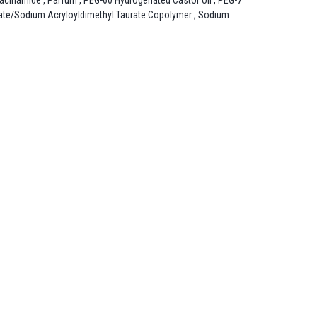
Niacinamide , Parfum , PEG-60 Hydrogenated Castor oil , PEG-7
ylate/Sodium Acryloyldimethyl Taurate Copolymer , Sodium