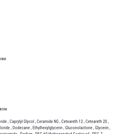
ожи.
вом.
de , Caprylyl Glycol , Ceramide NG , Ceteareth 12 , Ceteareth 20 ,
oride , Dodecane , Ethylhexylglycerin , Gluconolactone , Glycerin ,