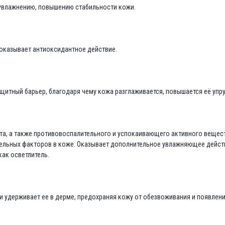
увлажнению, повышению стабильности кожи.
оказывает антиоксидантное действие.
защитный барьер, благодаря чему кожа разглаживается, повышается её упру
ента, а также противовоспалительного и успокаивающего активного веще
льных факторов в коже. Оказывает дополнительное увлажняющее действие
как осветлитель.
и удерживает ее в дерме, предохраняя кожу от обезвоживания и появлени