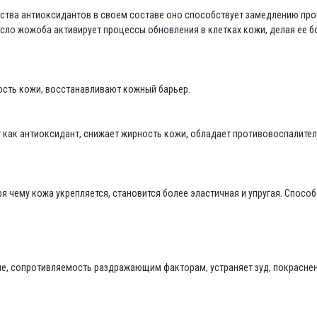
ества антиоксидантов в своем составе оно способствует замедлению проц
сло жожоба активирует процессы обновления в клетках кожи, делая ее бо
ость кожи, восстанавливают кожный барьер.
т как антиоксидант, снижает жирность кожи, обладает противовоспалите
ря чему кожа укрепляется, становится более эластичная и упругая. Спос
ие, сопротивляемость раздражающим факторам, устраняет зуд, покраснен