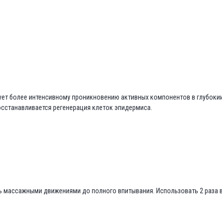
т более интенсивному проникновению активных компонентов в глубокии 
восстанавливается регенерация клеток эпидермиса.
ть массажными движениями до полного впитывания. Использовать 2 раза в