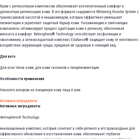
Крем с ретиноловым комплексом обеспечивает исключительный комфорт и
деликатную ретинизацию кожи. В его формуле содержится Whitening Booster System с
транексамовой кислотой и ниацинамидом, которые эффективно уменьшают
пигментацию и укрепляют защитный барьер кожи. Увлажняющие и смягчающие
компоненты оптимизируют процесс адаптации кожи к ретинолу, обеспечивая
мягкость и комфорт. Retinsphere® Technology способствует эксфолиации и
омоложению, а антиоксидантный комплекс Edafance® защищает кожу от негативного
воздействия окружающей среды, придавая ей здоровый и сияющий вид.
Для кого
Для всех типов кожи, для кожи склонной к гиперпигментации.
Особенности применения
Наносить вечером на очищенную кожу лица и шеи.
Активные ингредиенты
Активные ингредиенты
Retinsphere® Technology:
инновационный комплекс, который сочетает в себе ретинол и его производные для
эффективного обновления и восстановления кожи; обеспечивает глубокое