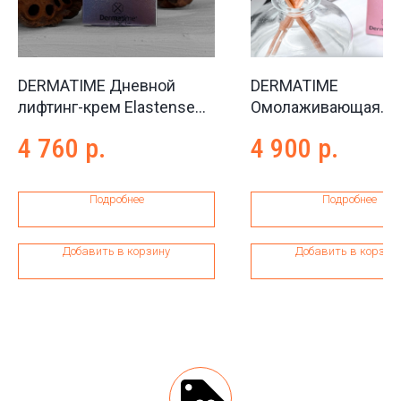
DERMATIME Дневной
DERMATIME
лифтинг-крем Elastense
Омолаживающая
Lifting Day Cream, 50 мл
сыворотка с
4 760
р.
4 900
р.
бриллиантовой пуд
Caviar Delight Agele
Diamond Serum, 30 
Подробнее
Подробнее
Добавить в корзину
Добавить в корзин