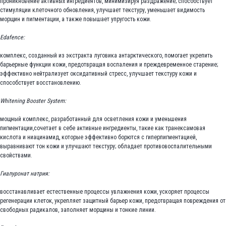
проникновение активных ингредиентов, минимизируя раздражение; способствует
стимуляции клеточного обновления, улучшает текстуру, уменьшает видимость
морщин и пигментации, а также повышает упругость кожи.
Edafence:
комплекс, созданный из экстракта луговика антарктического, помогает укрепить
барьерные функции кожи, предотвращая воспаления и преждевременное старение;
эффективно нейтрализует оксидативный стресс, улучшает текстуру кожи и
способствует восстановлению.
Whitening Booster System:
мощный комплекс, разработанный для осветления кожи и уменьшения
пигментации,сочетает в себе активные ингредиенты, такие как транексамовая
кислота и ниацинамид, которые эффективно борются с гиперпигментацией,
выравнивают тон кожи и улучшают текстуру; обладает противовоспалительными
свойствами.
Гиалуронат натрия:
восстанавливает естественные процессы увлажнения кожи, ускоряет процессы
регенерации клеток, укрепляет защитный барьер кожи, предотвращая повреждения от
свободных радикалов, заполняет морщины и тонкие линии.