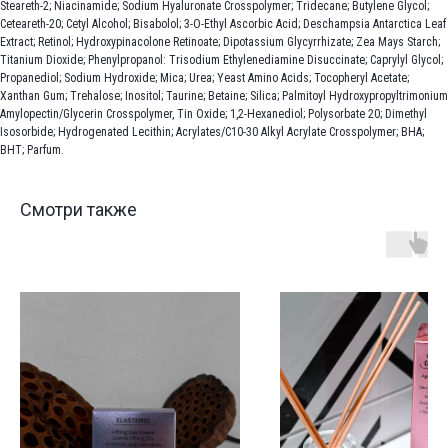
Steareth-2; Niacinamide; Sodium Hyaluronate Crosspolymer; Tridecane; Butylene Glycol;
Ceteareth-20; Cetyl Alcohol; Bisabolol; 3-O-Ethyl Ascorbic Acid; Deschampsia Antarctica Leaf
Extract; Retinol; Hydroxypinacolone Retinoate; Dipotassium Glycyrrhizate; Zea Mays Starch;
Titanium Dioxide; Phenylpropanol: Trisodium Ethylenediamine Disuccinate; Caprylyl Glycol;
Propanediol; Sodium Hydroxide; Mica; Urea; Yeast Amino Acids; Tocopheryl Acetate;
Xanthan Gum; Trehalose; Inositol; Taurine; Betaine; Silica; Palmitoyl Hydroxypropyltrimonium
Amylopectin/Glycerin Crosspolymer, Tin Oxide; 1,2-Hexanediol; Polysorbate 20; Dimethyl
Isosorbide; Hydrogenated Lecithin; Acrylates/C10-30 Alkyl Acrylate Crosspolymer; BHA;
BHT; Parfum.
Смотри также