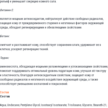
рельеф и уменьшает секрецию кожного сала.
Витамин E:
является мощным антиоксидантом, нейтрализует действие свободных радикалов,
защищая кожу от преждевременного старения и негативных факторов окружающей
среды, обладает регенерирующими и обновляющими свойствами.
Бетаин:
смягчает и разглаживает кожу, способствует сохранению влаги, удерживает ее в
клетках, ускоряет регенерацию тканей.
Таурин:
аминокислота, обладающая мощными увлажняющими и успокаивающими свойствами,
помогает поддерживать оптимальный уровень гидратации кожи, улучшая её текстуру
и эластичность; благодаря антиоксидантным свойствам, защищает кожу от
свободных радикалов и негативного воздействия окружающей среды, а также
способствует уменьшению воспалений и покраснений.
Состав
Состав
Aqua; Undecane; Pentylene Glycol; Isostearyl Isostearate; Trisiloxane; Glycerin; Steareth-21;