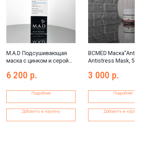
M.A.D Подсушивающая
BCMED Маска"Antist
маска с цинком и серой
Antistress Mask, 50 
Spot on zinc and sulfur
6 200
р.
3 000
р.
mask, 60 г
Подробнее
Подробнее
Добавить в корзину
Добавить в корзин