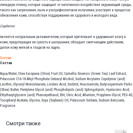
липидную пленку, которая защищает от негативного воздействия окружающей среды,
такого как загрязнения, пыль и ультрафиолетовое излучение; участвуют в процессах
обновления кожи, способствуя поддержанию ее здорового и молодого вида.
Сорбитол:
является натуральным увлажнителем, который притягивает и удерживает влагу в
коже, предотвращая ее сухость и шелушение; обладает смягчающим действием,
делая кожу мягкой и гладкой на ощупь.
Состав
Состав
Aqua/Water, Olea Europaea (Olive) Fruit Oil, Camellia Sinensis (Green Tea) Leaf Extract,
Potassium C16-18 Alkyl Phosphate Cetearyl Alcohol, Sodium Acrylates Copolymer (and)
Lecithin, Glyceryl Monostearate, Linoleic Acid, Sorbitol, Niacinamide, Butyrospermum Parkii
(Shea) Butter, Pentylene Glycol (and) Phospholipids (and) Sphingolipids, Hyaluronic Acid,
Ethylhexylglycerin (and) Phenoxyethanol, Bht, Citric Acid, Allantoin, Propylene Glycol, PEG-40,
Tocopheryl Acetate, Glycine, Soya (Soybean) Oil, Potassium Sorbate, Sodium Benzoate,
Fragrance.
Смотри также