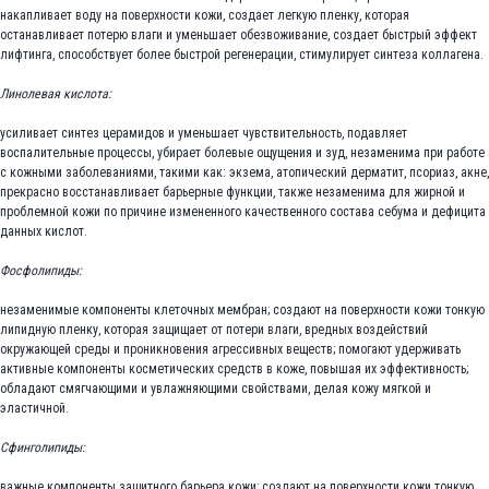
накапливает воду на поверхности кожи, создает легкую пленку, которая
останавливает потерю влаги и уменьшает обезвоживание, создает быстрый эффект
лифтинга, способствует более быстрой регенерации, стимулирует синтеза коллагена.
Линолевая кислота:
усиливает синтез церамидов и уменьшает чувствительность, подавляет
воспалительные процессы, убирает болевые ощущения и зуд, незаменима при работе
с кожными заболеваниями, такими как: экзема, атопический дерматит, псориаз, акне,
прекрасно восстанавливает барьерные функции, также незаменима для жирной и
проблемной кожи по причине измененного качественного состава себума и дефицита
данных кислот.
Фосфолипиды:
незаменимые компоненты клеточных мембран; создают на поверхности кожи тонкую
липидную пленку, которая защищает от потери влаги, вредных воздействий
окружающей среды и проникновения агрессивных веществ; помогают удерживать
активные компоненты косметических средств в коже, повышая их эффективность;
обладают смягчающими и увлажняющими свойствами, делая кожу мягкой и
эластичной.
Сфинголипиды:
важные компоненты защитного барьера кожи; создают на поверхности кожи тонкую