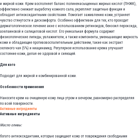
и жирной кожи. Крем восполняет баланс полиненасыщенных жирных кислот (ПНЖК),
эффективно снижает выработку кожного сала, укрепляет защитные функции и
обладает антиоксидантными свойствами. Помогает заживлению кожи, устраняет
чувство стянутости и дискомфорта. Особенно эффективен для тех, кто проходит
дерматологическое лечение акне с использованием ретиноидов, бензоил пероксида,
азелаиновой и салициловой кислот. Его уникальная формула содержит
физиологические липиды, увлажнители, а также компоненты, уменьшающие жирность
кожи и обладающие противовоспалительным действием, такие как экстракт
зеленого чая (5%) и ниацинамид. Регулярное использование крема улучшает
состояние кожи, делая ее здоровой и сияющей.
Для кого
Подходит для жирной и комбинированной кожи.
Особенности применения
Наносите крем на очищенную кожу лица утром и вечером, равномерно распределяя
по всей поверхности.
Активные ингредиенты
Активные ингредиенты
Масло оливы:
богато антиоксидантами, которые защищают кожу от повреждения свободными