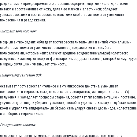
радикалами и преждевременного старения; содержит жирные кислоты, которые
питают и восстанавливают кожу, делая ее мягкой и эластичной; обладает
успокаивающими и противовоспалительными свойствами, помогая уменьшить
покраснения и раздражения.
Экстракт зеленого чая:
мощный антиоксидант, обладает противовоспалительными и антибактериальными
свойствами, помогая уменьшить воспаления, покраснения и акне; богат
полифенолами, которые нейтрализуют вредное воздействие ультрафиолетового
излучения и защищают кожу от фотостарения; содержит кофеин, который стимулирует
микроциркуляцию и уменьшает отечность.
Ниацинамид (витамин В3):
оказывает противовоспалительное и антимикробное действие, уменьшает
покраснение и жирность кожи, является антиоксидантом, защищает клетки от Уф-
излучения и замедляет процессы старения, осветляет гиперпигментацию и постакне,
улучшает цвет лица и убирает тусклость, способен удерживать влагу в глубоких слоях
кожи и укреплять эпидермальный барьер, стимулируя синтез церамидов, холестерина
и свободных жирных кислот.
Гиалуроновая кислота:
является компонентом межклеточного дермального матрикса, притягивает и