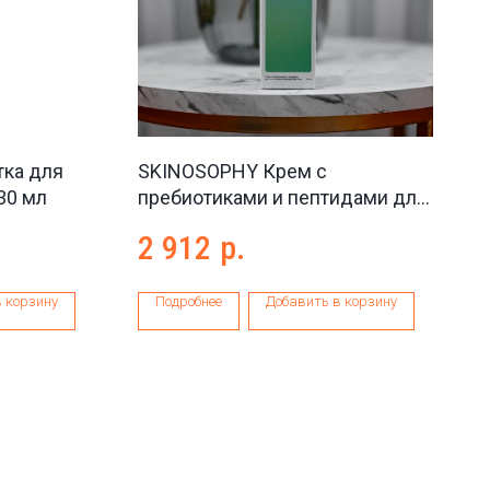
ка для
SKINOSOPHY Крем с
30 мл
пребиотиками и пептидами для
восстановление микробиома
2 912
р.
кожи, 50 мл
 корзину
Подробнее
Добавить в корзину