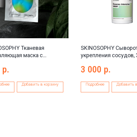
OSOPHY Тканевая
SKINOSOPHY Сыворот
вляющая маска с
укрепления сосудов, 
олевой кислотой 2%
р.
3 000
р.
lic sheet mask, 1 шт
обнее
Добавить в корзину
Подробнее
Добавить в