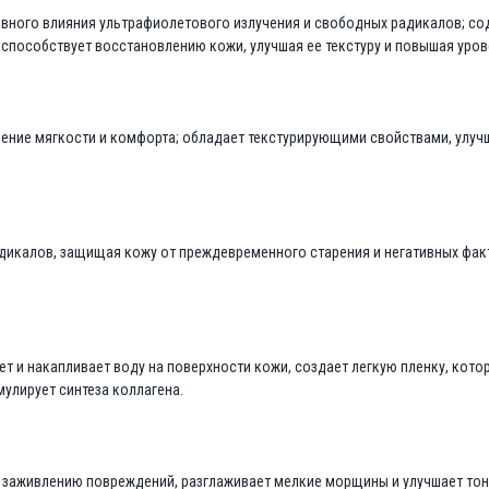
вного влияния ультрафиолетового излучения и свободных радикалов; со
способствует восстановлению кожи, улучшая ее текстуру и повышая уров
ение мягкости и комфорта; обладает текстурирующими свойствами, улуч
адикалов, защищая кожу от преждевременного старения и негативных ф
 и накапливает воду на поверхности кожи, создает легкую пленку, кото
улирует синтеза коллагена.
 заживлению повреждений, разглаживает мелкие морщины и улучшает тон