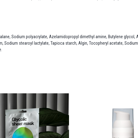
qualane, Sodium polyacrylate, Azelamidopropyl dimethyl amine, Butylene glycol, An
, Sodium stearoyl lactylate, Tapioca starch, Algin, Tocopheryl acetate, Sodium c
e.