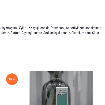
hydroxylitol, Xylitol, Xylitylglucoside, Panthenol, Ascorbyl tetraisopalmitate,
itrate, Parfum, Glyceryl laurate, Sodium hyaluronate, Disodium edta, Citric
New