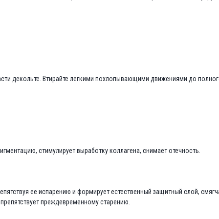
асти декольте. Втирайте легкими похлопывающими движениями до полного
игментацию, стимулирует выработку коллагена, снимает отечность.
епятствуя ее испарению и формирует естественный защитный слой, смягча
 препятствует преждевременному старению.