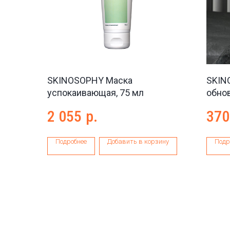
SKINOSOPHY Маска
SKIN
успокаивающая, 75 мл
обно
глик
2 055
р.
370
Glyco
Подробнее
Добавить в корзину
Подр