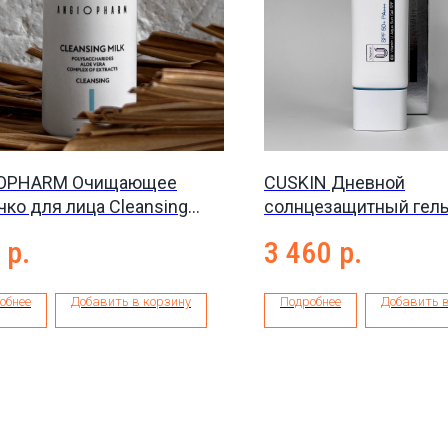
OPHARM Очищающее
CUSKIN Дневной
ко для лица Cleansing
солнцезащитный гел
 50 мл
Vitamin U aqua sun gel
р.
3 460
р.
50+/PA+++, 50 мл
обнее
Добавить в корзину
Подробнее
Добавить в