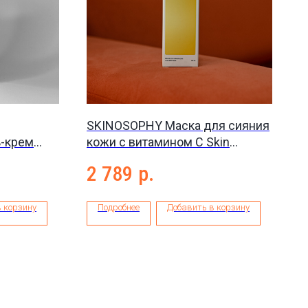
SKINOSOPHY Маска для сияния
ь-крем
кожи с витамином С Skin
 SPF
radiance mask, 75 мл
2 789
р.
 корзину
Подробнее
Добавить в корзину