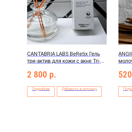
CANTABRIA LABS BeRetix Гель
ANGI
три-актив для кожи с акне Tri-
молоч
Active Anti-Blemish Gel, 50 мл
milk,
2 800
р.
520
Подробнее
Добавить в корзину
Подр