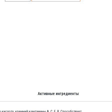
Активные ингредиенты
кислоту, кремний и витамины А, С, Е, В. Способствует