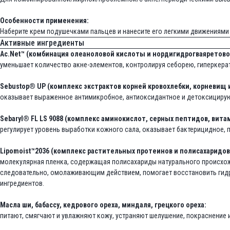
Особенности применения:
Наберите крем подушечками пальцев и нанесите его легкими движениями 
Активные ингредиенты
Ac.Net™ (комбинация олеаноловой кислоты и нордигидрогваяретово
уменьшает количество акне-элементов, контролируя себорею, гиперкерат
Sebustop® UP (комплекс экстрактов корней кровохлебки, корневищ и
оказывает выраженное антимикробное, антиоксидантное и детоксицирую
Sebaryl® FL LS 9088 (комплекс аминокислот, серных пептидов, витам
регулирует уровень выработки кожного сала, оказывает бактерицидное, 
Lipomoist™2036 (комплекс растительных протеинов и полисахаридов 
молекулярная пленка, содержащая полисахариды натурального происхожд
следовательно, омолаживающим действием, помогает восстановить гидра
ингредиентов.
Масла ши, бабассу, кедрового ореха, миндаля, грецкого ореха:
питают, смягчают и увлажняют кожу, устраняют шелушение, покраснени