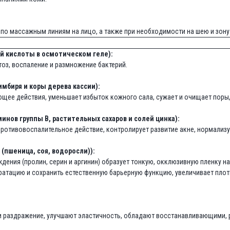
по массажным линиям на лицо, а также при необходимости на шею и зону
й кислоты в осмотическом геле):
оз, воспаление и размножение бактерий.
мбиря и коры дерева кассии):
щее действия, уменьшает избыток кожного сала, сужает и очищает поры
инов группы B, растительных сахаров и солей цинка):
противовоспалительное действие, контролирует развитие акне, нормализ
(пшеница, соя, водоросли)):
ения (пролин, серин и аргинин) образует тонкую, окклюзивную пленку 
тацию и сохранить естественную барьерную функцию, увеличивает плотн
е и раздражение, улучшают эластичность, обладают восстанавливающими