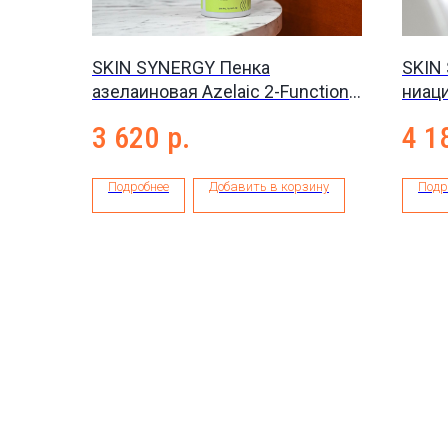
SKIN SYNERGY Пенка
SKIN
азелаиновая Azelaic 2-Function
ниац
foam, 190 мл
Serum
3 620
р.
4 1
мл
Подробнее
Добавить в корзину
Подр