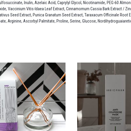
fosuccinate, Inulin, Azelaic Acid, Caprylyl Glycol, Nicotinamide, PEG-60 Almon
ide, Vaccinium Vitis-Idaea Leaf Extract, Cinnamomum Cassia Bark Extract / Zingib
tivus Seed Extract, Punica Granatum Seed Extract, Taraxacum Officinale Root Ex
e, Arginine, Ascorbyl Palmitate, Proline, Serine, Glucose, Nordihydroguaiaretic