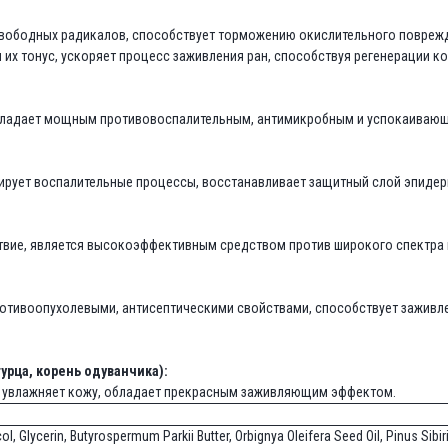
вободных радикалов, способствует торможению окислительного поврежд
их тонус, ускоряет процесс заживления ран, способствуя регенерации ко
бладает мощным противовоспалительным, антимикробным и успокаивающи
ирует воспалительные процессы, восстанавливает защитный слой эпидерм
ствие, является высокоэффективным средством против широкого спектра
отивоопухолевыми, антисептическими свойствами, способствует заживл
урца, корень одуванчика):
т, увлажняет кожу, обладает прекрасным заживляющим эффектом.
Glycerin, Butyrospermum Parkii Butter, Orbignya Oleifera Seed Oil, Pinus Sibirica