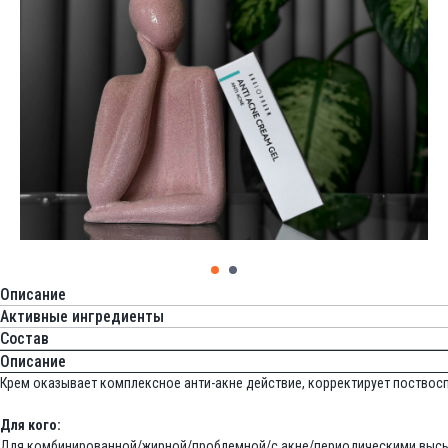
Описание
Активные ингредиенты
Состав
Описание
Крем оказывает комплексное анти-акне действие, корректирует поствосп
Для кого:
Для комбинированной/жирной/проблемной/с акне/периодическими высы