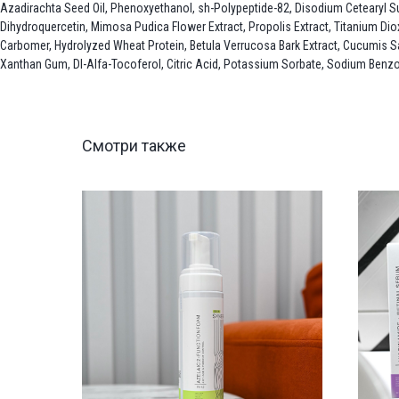
Azadirachta Seed Oil, Phenoxyethanol, sh-Polypeptide-82, Disodium Cetearyl Sul
Dihydroquercetin, Mimosa Pudica Flower Extract, Propolis Extract, Titanium Diox
Carbomer, Hydrolyzed Wheat Protein, Betula Verrucosa Bark Extract, Cucumis Sa
Xanthan Gum, Dl-Alfa-Tocoferol, Citric Acid, Potassium Sorbate, Sodium Benzoat
Смотри также