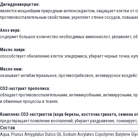
Дигидрокверцетин:
является мощнейшим природным антиоксидантом, защищает клетки от с
противовоспалительным свойствами, укрепляет стенки сосудов, повышая 
Алоэ вера:
содержит большое количество необходимых аминокислот, увлажняет, о
Масло лавра:
способствует обновлению клеток эпидермиса, убирает черные точки, куп
Масло ним:
оказывает антибактериальное, противогрибковое, антивирусное воздей
CO2-экстракт прополиса:
обладает противовоспалительными, антимикробными, антивирусными, пр
и обменные процессы в тканях.
Комплекс СО2-экстрактов (кора березы, косточка граната, семена ог
предотвращает появление воспалений, убирает раздражение, тонизируе
Состав
Aqua, Prunus Amygdalus Dulcis Oil, Sodium Acrylates Copolymer, Butylene Glycol, 