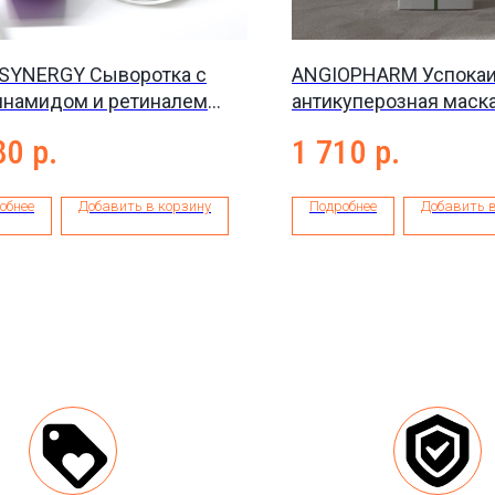
 SYNERGY Сыворотка с
ANGIOPHARM Успока
инамидом и ретиналем
антикуперозная маска
 Niacinamide + Retinal, 30
Anti–couperose mask,
80
р.
1 710
р.
обнее
Добавить в корзину
Подробнее
Добавить в