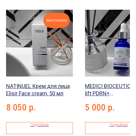
Бестселлер
NATINUEL Крем для лица
MEDICI BIOCEUTICS 
Elisir Face cream, 50 мл
lift PDRN+
Ремоделирующая
8 050
р.
5 000
р.
сыворотка-биорепа
refiller, 30мл
Подробнее
Подробнее