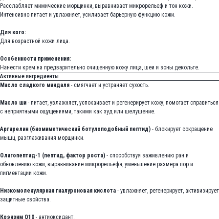
Расслабляет мимические морщинки, выравнивает микрорельеф и тон кожи.
Интенсивно питает и увлажняет, усиливает барьерную функцию кожи.
Для кого:
Для возрастной кожи лица.
Особенности применения:
Нанести крем на предварительно очищенную кожу лица, шеи и зоны декольте.
Активные ингредиенты
Масло сладкого миндаля
- смягчает и устраняет сухость.
Масло ши
- питает, увлажняет, успокаивает и регенерирует кожу, помогает справиться
с неприятными ощущениями, такими как зуд или шелушение.
Аргирелин (биомиметический ботулоподобный пептид)
- блокирует сокращение
мышц, разглаживания морщинки.
Олигопептид-1 (пептид, фактор роста)
- способствуя заживлению ран и
обновлению кожи, выравнивание микрорельефа, уменьшение размера пор и
пигментации кожи.
Низкомолекулярная гиалуроновая кислота
- увлажняет, регенерирует, активизирует
защитные свойства.
Коэнзим Q10
- антиоксидант.