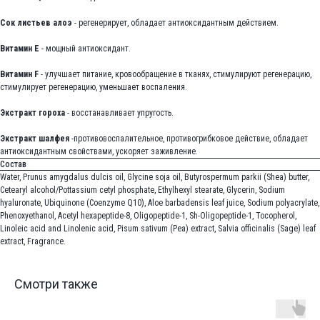
Сок листьев алоэ
- регенерирует, обладает антиоксидантным действием.
Витамин E
- мощный антиоксидант.
Витамин F
- улучшает питание, кровообращение в тканях, стимулируют регенерацию,
стимулирует регенерацию, уменьшает воспаления.
Экстракт гороха
- восстанавливает упругость.
Экстракт шалфея
-противовоспалительное, противогрибковое действие, обладает
антиоксидантным свойствами, ускоряет заживление.
Состав
Water, Prunus amygdalus dulcis oil, Glycine soja oil, Butyrospermum parkii (Shea) butter,
Cetearyl alcohol/Pottassium cetyl phosphate, Ethylhexyl stearate, Glycerin, Sodium
hyaluronate, Ubiquinone (Coenzyme Q10), Aloe barbadensis leaf juice, Sodium polyacrylate,
Phenoxyethanol, Acetyl hexapeptide-8, Oligopeptide-1, Sh-Oligopeptide-1, Tocopherol,
Linoleic acid and Linolenic acid, Pisum sativum (Pea) extract, Salvia officinalis (Sage) leaf
extract, Fragrance.
Смотри также