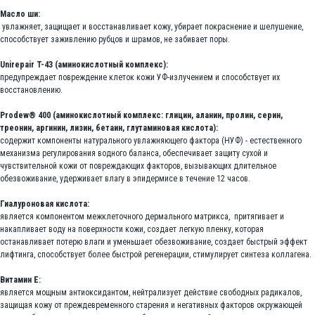
Масло ши:
увлажняет, защищает и восстанавливает кожу, убирает покраснение и шелушение,
способствует заживлению рубцов и шрамов, не забивает поры.
Unirepair T-43 (аминокислотный комплекс):
предупреждает повреждение клеток кожи УФ-излучением и способствует их
восстановлению.
Prodew® 400 (аминокислотный комплекс: глицин, аланин, пролин, серин,
треонин, аргинин, лизин, бетаин, глутаминовая кислота):
содержит компоненты натурального увлажняющего фактора (НУФ) - естественного
механизма регулирования водного баланса, обеспечивает защиту сухой и
чувствительной кожи от повреждающих факторов, вызывающих длительное
обезвоживание, удерживает влагу в эпидермисе в течение 12 часов.
Гиалуроновая кислота:
является компонентом межклеточного дермального матрикса, притягивает и
накапливает воду на поверхности кожи, создает легкую пленку, которая
останавливает потерю влаги и уменьшает обезвоживание, создает быстрый эффект
лифтинга, способствует более быстрой регенерации, стимулирует синтеза коллагена.
Витамин Е:
является мощным антиоксидантом, нейтрализует действие свободных радикалов,
защищая кожу от преждевременного старения и негативных факторов окружающей