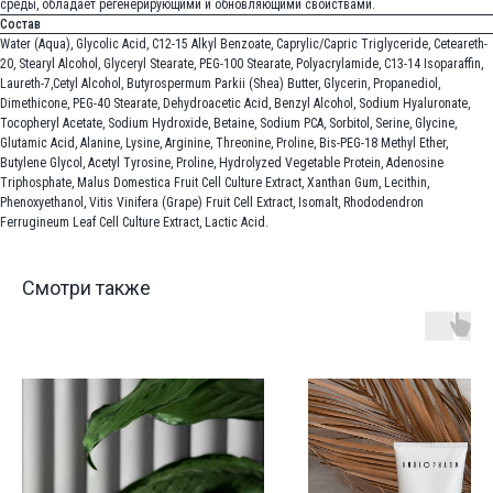
среды, обладает регенерирующими и обновляющими свойствами.
Состав
Water (Aqua), Glycolic Acid, C12-15 Alkyl Benzoate, Caprylic/Capric Triglyceride, Ceteareth-
20, Stearyl Alcohol, Glyceryl Stearate, PEG-100 Stearate, Polyacrylamide, C13-14 Isoparaffin,
Laureth-7,Cetyl Alcohol, Butyrospermum Parkii (Shea) Butter, Glycerin, Propanediol,
Dimethicone, PEG-40 Stearate, Dehydroacetic Acid, Benzyl Alcohol, Sodium Hyaluronate,
Tocopheryl Acetate, Sodium Hydroxide, Betaine, Sodium PCA, Sorbitol, Serine, Glycine,
Glutamic Acid, Alanine, Lysine, Arginine, Threonine, Proline, Bis-PEG-18 Methyl Ether,
Butylene Glycol, Acetyl Tyrosine, Proline, Hydrolyzed Vegetable Protein, Adenosine
Triphosphate, Malus Domestica Fruit Cell Culture Extract, Xanthan Gum, Lecithin,
Phenoxyethanol, Vitis Vinifera (Grape) Fruit Cell Extract, Isomalt, Rhododendron
Ferrugineum Leaf Cell Culture Extract, Lactic Acid.
Смотри также