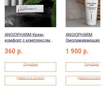
ANGIOPHARM Крем-
ANGIOPHARM
комфорт с комплексом
Омолаживающая ма
омега 3-6-9 для всех
для лица Anti-aging 
360
р.
1 900
р.
типов кожи Cream–
75 мл
comfort omega 3–6–9, 7
мл
Подробнее
Подробнее
Добавить в корзину
Добавить в корзин