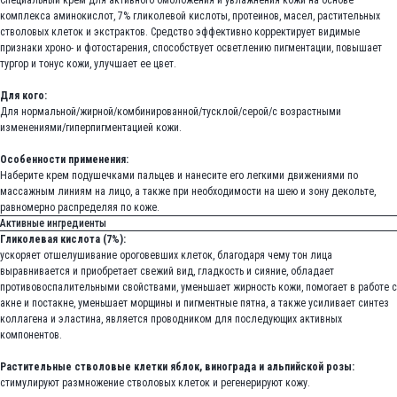
Специальный крем для активного омоложения и увлажнения кожи на основе
комплекса аминокислот, 7% гликолевой кислоты, протеинов, масел, растительных
стволовых клеток и экстрактов. Средство эффективно корректирует видимые
признаки хроно- и фотостарения, способствует осветлению пигментации, повышает
тургор и тонус кожи, улучшает ее цвет.
Для кого:
Для нормальной/жирной/комбинированной/тусклой/серой/с возрастными
изменениями/гиперпигментацией кожи.
Особенности применения:
Наберите крем подушечками пальцев и нанесите его легкими движениями по
массажным линиям на лицо, а также при необходимости на шею и зону декольте,
равномерно распределяя по коже.
Активные ингредиенты
Гликолевая кислота (7%):
ускоряет отшелушивание ороговевших клеток, благодаря чему тон лица
выравнивается и приобретает свежий вид, гладкость и сияние, обладает
противовоспалительными свойствами, уменьшает жирность кожи, помогает в работе с
акне и постакне, уменьшает морщины и пигментные пятна, а также усиливает синтез
коллагена и эластина, является проводником для последующих активных
компонентов.
Растительные стволовые клетки яблок, винограда и альпийской розы:
стимулируют размножение стволовых клеток и регенерируют кожу.