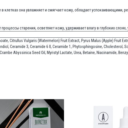
у в клетках она увлажняет и смягчает кожу, обладает успокаивающими, 
процессы старения, осветляет кожу, удерживает влагу в глубоких слоях, 
te, Citrullus Vulgaris (Watermelon) Fruit Extract, Pyrus Malus (Apple) Fruit Ext
diol, Ceramide 3, Ceramide 6 II, Ceramide 1, Phytosphingosine, Cholesterol, So
 Crambe Abyssinica Seed Oil, Myristyl Lactate, Urea, Betaine, Niacinamide, Ben