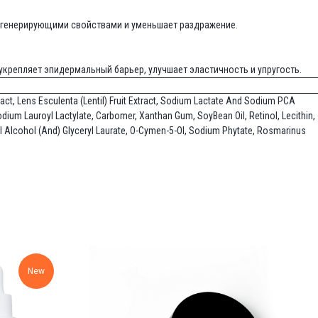
регенерирующими свойствами и уменьшает раздражение.
укрепляет эпидермальный барьер, улучшает эластичность и упругость.
ract, Lens Esculenta (Lentil) Fruit Extract, Sodium Lactate And Sodium PCA
dium Lauroyl Lactylate, Carbomer, Xanthan Gum, SoyBean Oil, Retinol, Lecithin,
zyl Alcohol (And) Glyceryl Laurate, O-Cymen-5-Ol, Sodium Phytate, Rosmarinus
New