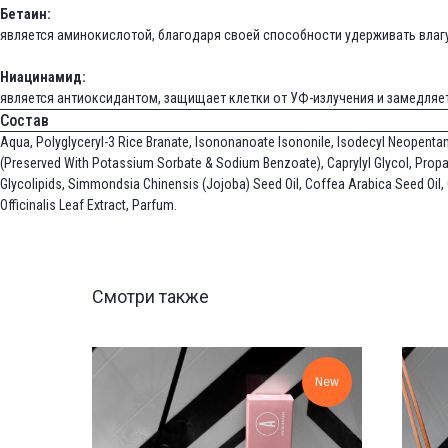
Бетаин:
является аминокислотой, благодаря своей способности удерживать влаг
Ниацинамид:
является антиоксидантом, защищает клетки от УФ-излучения и замедляет 
Состав
Aqua, Polyglyceryl-3 Rice Branate, Isononanoate Isononile, Isodecyl Neopentanoa
(Preserved With Potassium Sorbate & Sodium Benzoate), Caprylyl Glycol, Propan
Glycolipids, Simmondsia Chinensis (Jojoba) Seed Oil, Coffea Arabica Seed Oil,
Officinalis Leaf Extract, Parfum.
Смотри также
New