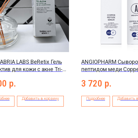
BRIA LABS BeRetix Гель
ANGIOPHARM Сыворот
ктив для кожи с акне Tri-
пептидом меди Coppe
e Anti-Blemish Gel, 50 мл
serum, 30 мл
00
р.
3 720
р.
обнее
Добавить в корзину
Подробнее
Добавить в