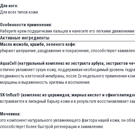
Для кого:
Для всех типов кожи.
Особенности применения:
Наберите крем подушечками пальцев и нанесите его легкими движениями 
Активные ингредиенты
Масла жожоба, крамбе, зеленого кофе:
убирают шелушение, раздражение и покраснение, способствуют заживле
AquaCell (натуральный комплекс из экстракта арбуза, экстрактов че
отлично увлажняет сухую кожу, поддерживая необходимый уровень гидра
подвижность клеточной мембраны, после 2х-недельного применения компл
морщины и выраженность эритемы и воспаления.
SK-Influx® (комплекс из церамидов, жирных кислот и сфинголипидов
встраивается в липидный барьер кожи и в результате восстанавливает з
Мочевина:
это компонент натурального увлажняющего фактора нашей кожи, он обл
способствует более быстрой регенерации и заживлению.