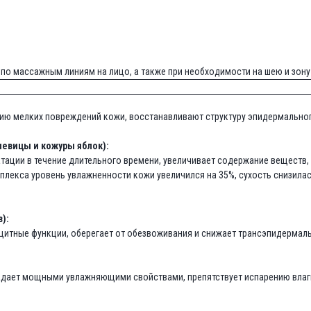
по массажным линиям на лицо, а также при необходимости на шею и зону
нию мелких повреждений кожи, восстанавливают структуру эпидермально
чевицы и кожуры яблок):
тации в течение длительного времени, увеличивает содержание веществ,
екса уровень увлажненности кожи увеличился на 35%, сухость снизилась
):
ащитные функции, оберегает от обезвоживания и снижает трансэпидермаль
адает мощными увлажняющими свойствами, препятствует испарению влаги