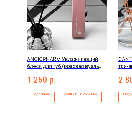
ANGIOPHARM Увлажняющий
CANTA
блеск для губ (розовая вуаль
три-а
02), 10мл
Activ
1 260
р.
2 8
Подробнее
Добавить в корзину
Подр