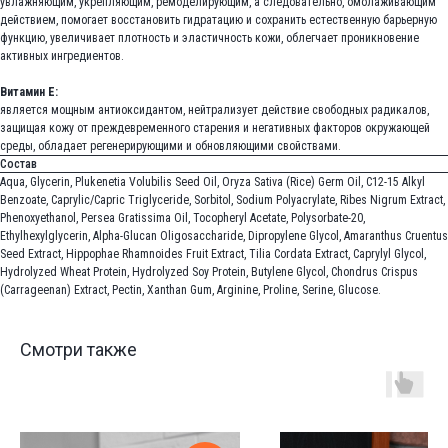
увлажняющим, укрепляющим, ремоделирующим, а следовательно, омолаживающим
действием, помогает восстановить гидратацию и сохранить естественную барьерную
функцию, увеличивает плотность и эластичность кожи, облегчает проникновение
активных ингредиентов.
Витамин Е:
является мощным антиоксидантом, нейтрализует действие свободных радикалов,
защищая кожу от преждевременного старения и негативных факторов окружающей
среды, обладает регенерирующими и обновляющими свойствами.
Состав
Aqua, Glycerin, Plukenetia Volubilis Seed Oil, Oryza Sativa (Rice) Germ Oil, C12-15 Alkyl
Benzoate, Caprylic/Capric Triglyceride, Sorbitol, Sodium Polyacrylate, Ribes Nigrum Extract,
Phenoxyethanol, Persea Gratissima Oil, Tocopheryl Acetate, Polysorbatе-20,
Ethylhexylglycerin, Alpha-Glucan Oligosaccharide, Dipropylene Glycol, Amaranthus Cruentus
Seed Extract, Hippophae Rhamnoides Fruit Extract, Tilia Cordata Extract, Caprylyl Glycol,
Hydrolyzed Wheat Protein, Hydrolyzed Soy Protein, Butylene Glycol, Chondrus Crispus
(Carrageenan) Extract, Pectin, Xanthan Gum, Arginine, Proline, Serine, Glucose.
Смотри также