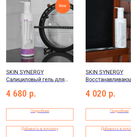
New
SKIN SYNERGY
SKIN SYNERGY
Салициловый гель для
Восстанавливающа
умывания Salicylic
крем-маска с лами
4 680
р.
4 020
р.
Cleansing gel, 300 мл
Laminaria repairing 
mask, 200 мл
Подробнее
Подробнее
Добавить в корзину
Добавить в корзин