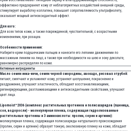
Крем восстанавливает липидный барьер и влагоудерживающую способность,
эффективно предохраняет кожу от неблагоприятных воздействий внешней среды,
стимулирует выработку коллагена, повышает сопротивляемость ультрафиолету,
оказывает мощный антиоксидантный эффект.
Для кого:
Для всех типов кожи, а также поврежденной, чувствительной, с возрастными
изменениями, при розацеа.
Особенности применения:
Наберите крем подушечками пальцев и нанесите его легкими движениями по
массажным линиям на лицо, а также при необходимости на шею и зону декольте,
равномерно распределяя по коже.
Активные ингредиенты
Масло семян инка-инчи, семян черной смородины, авокадо, рисовых отрубей:
питают, смягчают и увлажняют кожу, устраняют шелушение, покраснение и
раздражение, улучшают эластичность, обладают восстанавливающими,
регенерирующими, разглаживающими и антиоксидантными свойствами, улучшают
цвет лица.
Lipomoist™2036 (комплекс растительных протеинов и полисахаридов (пшеница,
соя, водоросли) - молекулярная пленка, содержащая гидролизованные
растительные протеины и 3 аминокислоты: пролин, серин и аргинин):
молекулярная пленка, содержащая полисахариды натурального происхождения
(пролин, серин и аргинин) образует тонкую, окклюзивную пленку на коже, обладает