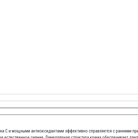
на С и мощными антиоксидантами эффективно справляется с ранними при
же естественное сияние. Ламеллярная структура крема обеспечивает длите