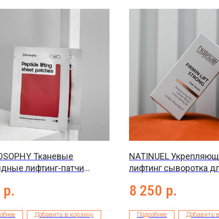
OSOPHY Тканевые
NATINUEL Укрепляющ
идные лифтинг-патчи
лифтинг сыворотка д
de lifting sheet patches, 2
Firmin lift strong seru
р.
8 250
р.
обнее
Добавить в корзину
Подробнее
Добавить в