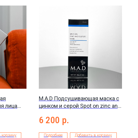
ая
M.A.D Подсушивающая маска с
ля лица
цинком и серой Spot on zinc and
m, 30 мл
sulfur mask, 60 г
6 200
р.
 корзину
Подробнее
Добавить в корзину