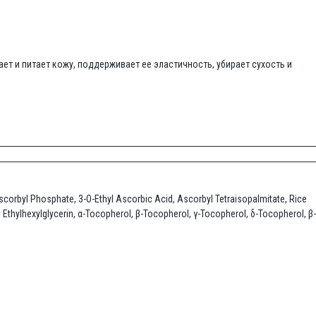
ет и питает кожу, поддерживает ее эластичность, убирает сухость и
Ascorbyl Phosphate, 3-O-Ethyl Ascorbic Acid, Ascorbyl Tetraisopalmitate, Rice
Ethylhexylglycerin, α-Tocopherol, β-Tocopherol, γ-Tocopherol, δ-Tocopherol, β-