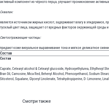
активный компонент из чёрного перца, улучшает проникновение активны
Сквалан:
является источником жирных кислот, задерживает влагу в эпидермисе, пр
тусклый цвет лица, защищает от вредных факторов окружающей среды и
Светоотражающие частицы:
придают коже визуальное выравнивание тона и мягкое деликатное сияни
Состав
Состав
Caprate, Cetearyl alcohol & Cetearyl gluсoside, Hydroxyethylurea, Ethylhexyl St
Bran Oil, Carnosine, Mica Red, Behenyl Alcohol, Phenoxyethanol, Sodium Stearo
Sitosterol, Squalane, Glyceryl Linolenate, Tetrahydropiperine, D- Limonene, Linaloo
Смотри также