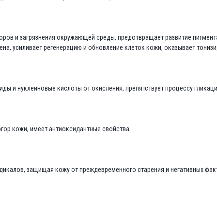
ров и загрязнения окружающей среды, предотвращает развитие пигментац
ена, усиливает регенерацию и обновление клеток кожи, оказывает тониз
ы и нуклеиновые кислоты от окисления, препятствует процессу гликаци
ргор кожи, имеет антиоксидантные свойства.
адикалов, защищая кожу от преждевременного старения и негативных ф