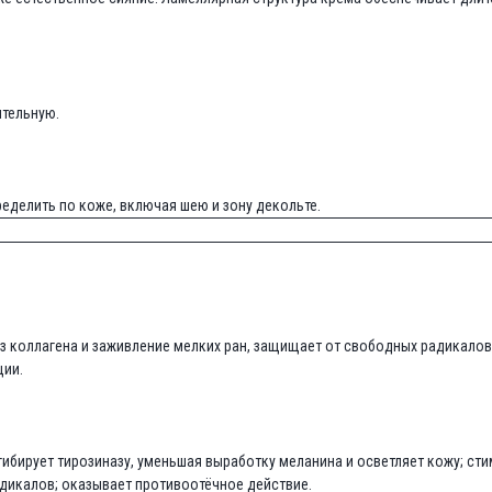
ительную.
еделить по коже, включая шею и зону декольте.
ез коллагена и заживление мелких ран, защищает от свободных радикало
ции.
ибирует тирозиназу, уменьшая выработку меланина и осветляет кожу; сти
дикалов; оказывает противоотёчное действие.