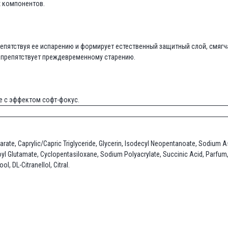
х компонентов.
епятствуя ее испарению и формирует естественный защитный слой, смягча
 препятствует преждевременному старению.
е с эффектом софт-фокус.
earate, Caprylic/Capric Triglyceride, Glycerin, Isodecyl Neopentanoate, Sodium 
yl Glutamate, Cyclopentasiloxane, Sodium Polyacrylate, Succinic Acid, Parfum, 
l, DL-Citranellol, Citral.