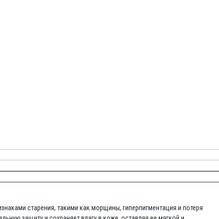
знаками старения, такими как морщины, гиперпигментация и потеря
льную защиту и сохраняет влагу в коже, оставляя ее мягкой и