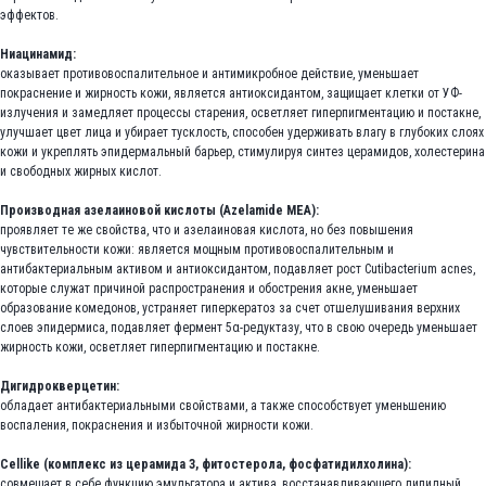
эффектов.
Ниацинамид:
оказывает противовоспалительное и антимикробное действие, уменьшает
покраснение и жирность кожи, является антиоксидантом, защищает клетки от УФ-
излучения и замедляет процессы старения, осветляет гиперпигментацию и постакне,
улучшает цвет лица и убирает тусклость, способен удерживать влагу в глубоких слоях
кожи и укреплять эпидермальный барьер, стимулируя синтез церамидов, холестерина
и свободных жирных кислот.
Производная азелаиновой кислоты (Azelamide MEA):
проявляет те же свойства, что и азелаиновая кислота, но без повышения
чувствительности кожи: является мощным противовоспалительным и
антибактериальным активом и антиоксидантом, подавляет рост Cutibacterium acnes,
которые служат причиной распространения и обострения акне, уменьшает
образование комедонов, устраняет гиперкератоз за счет отшелушивания верхних
слоев эпидермиса, подавляет фермент 5α-редуктазу, что в свою очередь уменьшает
жирность кожи, осветляет гиперпигментацию и постакне.
Дигидрокверцетин:
обладает антибактериальными свойствами, а также способствует уменьшению
воспаления, покраснения и избыточной жирности кожи.
Cellike (комплекс из церамида 3, фитостерола, фосфатидилхолина):
совмещает в себе функцию эмульгатора и актива, восстанавливающего липидный