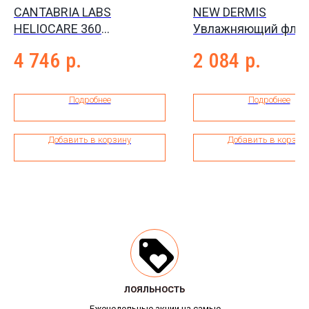
CANTABRIA LABS
NEW DERMIS
HELIOCARE 360
Увлажняющий флю
Солнцезащитная
СПФ 50+ Moisturizing
4 746
р.
2 084
р.
эмульсия для кожи,
35 мл
склонной к куперозу SPF
50+ MD A-R emulsion, 50
Подробнее
Подробнее
мл
Добавить в корзину
Добавить в корзин
ЛОЯЛЬНОСТЬ
ЛОЯЛЬНОСТЬ
Еженедельные акции на самые