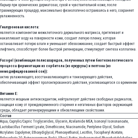
барьер при хронических дерматозах, сухой и чувствительной коже, после
травмирующих процедур, максимально физиологично встраиваясь в него, сохраняет
увлажненность.
Гиалуроновая кислота:
является компонентом межклеточного дермального матрикса, притягивает и
накапливает воду на поверхности кожи, создает легкую пленку, которая
останавливает потерю влаги и уменьшает обезвоживание, создает быстрый эффект
лифтинга, способствует более быстрой регенерации, стимулирует синтеза коллагена.
Fucogel (комбинация полисахаридов, полученных путем биотехнологического
процесса ферментации из сорбитола (из кукурузы) и пептона (из
немодифицированной сои)):
актив увлажняющего, восстанавливающего и тонизирующего действия,
обеспечивающий эффект пролонгированного действия, усиливающегося со временем
Витамин Е:
является мощным антиоксидантом, нейтрализует действие свободных радикалов,
защищая кожу от преждевременного старения и негативных факторов окружающей
среды, обладает регенерирующими и обновляющими свойствами.
Состав
Aqua, Caprylic/Capric Triglycerides, Glycerin, Azelamide MEA, Isononyl Isononanoate,
Lactobacillus Ferment Lysate, Dimethicone, Niacinamide, Pentylene Glycol, Sodium
Acrylates Copolymer, Ethoxydiglycol, Phenoxyethanol, Lecithin, Tocopheryl Acetate,