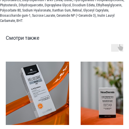
Polysorbatе-20, Butyrospermum Parkii (Shea) Butter, Hydrogenated Phosphatidylcholine,
Phytosterols, Dihydroquercetin, Dipropylene Glycol, Disodium Edeta, Ethylhexylglycerin,
Polysorbate 80, Sodium Hyaloronate, Xanthan Gum, Retinal, Glyceryl Caprylate,
Biosaccharide gum-1, Sucrose Laurate, Ceramide NP (=Ceramide 3), Inulin Lauryl
Carbamate, BHT.
Смотри также