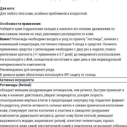
Для кого:
Для любого типа кожи, особенно проблемной и возрастной.
Особенности применения:
Наберите крем подушечками пальцев и нанесите его легкими движениями по
массажным линиям на лицо, равномерно распределяя по коже.
Важно!
Ретиноиды необходимо вводить в уход по правилу "лестницы", начиная с
наименьшей концентрации, постепенно повышая % ввода в средстве. Начинать
применение средства с ретиноидами необходимо с двух раз в неделю, плавно
увеличивая кратность (+1 применение в 5-7 дней) до ежедневного использования.
Не используйте с АНА, салициловой кислотами в один день и при индивидуальной
непереносимости компонентов.
Рекомендовано для вечернего ухода.
В дневное время обязательно используйте SPF-защиту от солнца.
Активные ингредиенты
Ретиноиды (Retinal):
обладает меньшим раздражающим потенциалом, чем ретинол, быстрее проникает в
кожу и начинает действовать, убирает гиперкератоз, ускоряя скорость
отшелушивания мертвых клеток и предотвращая закупорку пор, подавляет фермент
5α-редуктазу, угнетая активность сальных желез и снижая хроническое воспаление
кожи, стимулирует синтез коллагена и эластина и замедляет разрушение
компонентов дермального матрикса, делает кожу более плотной, уменьшает
выраженность морщин, выравнивает рельеф, осветляет пигментацию, хорошо
переносится даже самой чувствительной кожей и практически не вызывает побочных