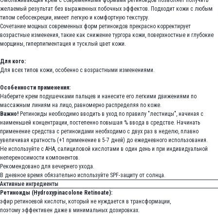
Омолаживающий крем с современными формами ретиноидов позволяет получить
желаемый результат без выраженных побочных эффектов. Подходит кожи с любым
типом себосекреции, имеет легкую и комфортную текстуру.
Сочетание мощных современных форм ретиноидов прекрасно корректирует
возрастные изменения, такие как снижение тургора кожи, поверхностные и глубокие
морщины, гиперпигментация и тусклый цвет кожи.
Для кого:
Для всех типов кожи, особенно с возрастными изменениями.
Особенности применения:
Наберите крем подушечками пальцев и нанесите его легкими движениями по
массажным линиям на лицо, равномерно распределяя по коже.
Важно!
Ретиноиды необходимо вводить в уход по правилу "лестницы", начиная с
наименьшей концентрации, постепенно повышая % ввода в средстве. Начинать
применение средства с ретиноидами необходимо с двух раз в неделю, плавно
увеличивая кратность (+1 применение в 5-7 дней) до ежедневного использования.
Не используйте с АНА, салициловой кислотами в один день и при индивидуальной
непереносимости компонентов.
Рекомендовано для вечернего ухода.
В дневное время обязательно используйте SPF-защиту от солнца.
Активные ингредиенты
Ретиноиды (Hydroxypinacolone Retinoate):
эфир ретиноевой кислоты, который не нуждается в трансформации,
поэтому эффективен даже в минимальных дозировках.