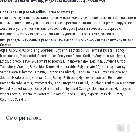
стволовые клетки, активирует деление дермальных фибробластов.
Постбиотики (Lactobacillus Ferment Lysate):
главная их функция - восстановление микробиома, улучшение защитных свойств кожи
и повышение ее иммунитета, оказывают противовоспалительное и регенерирующее
действие, увлажняют и питают, имеют anti-age эффект и помогают в борьбе с
преждевременных старением, снижают чувствительность кожи, отлично
нейтрализуют свободные радикалы, поэтому считаются хорошими антиоксидантами.
Состав
Aqua, Caprylic /Capric Triglycerides, Glycerin, Lactobacillus Ferment Lysate , Isonoyl
Isononanoat, Propandiol, Dimethicone, Pentylene Glycol, Sodium Acrylates Copolymer,
Ethoxydiglycol, PPG-13-Decyltetradeceth-24, Phenoxyethanol, Lecithin, Butylene Glycol,
Tocopheryl Acetate, Bakuchiol, Dimethyl Isosorbide, Polysorbatе-20, Isopropyl Lauroyl
Sarcosinate, Dihydroquercetin, Dipropylene Glycol, Disodium Edeta, Ethylhexylglycerin,
Sodium Hyaloronate, Xanthan Gum, Retinyl Retinoate, Hydroxypinacolone Retinoate,
Biosaccharide Gum-1, Phytosterols, Olea Europaea Fruit Oil, Squalane, Crithmum Maritimum
Extract, Benzotriazolyl Dodecyl p-Cresol, Diethylhexyl Syringylidenemalonate, Hydrolyzed
Wheat Protein, Sesamum Indicum (Sesame) Seed Oil, Butyrospermum Parkii Butter,
Ceramide 3, BHT.
Смотри также