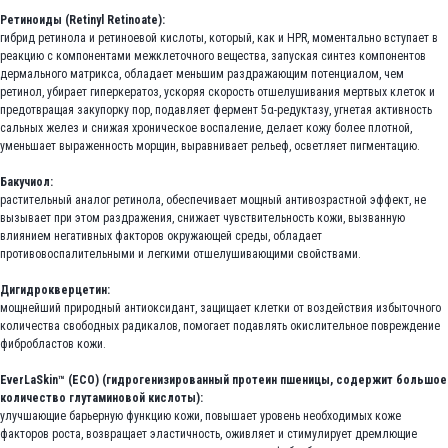
Ретиноиды (Retinyl Retinoate):
гибрид ретинола и ретиноевой кислоты, который, как и HPR, моментально вступает в
реакцию с компонентами межклеточного вещества, запуская синтез компонентов
дермального матрикса, обладает меньшим раздражающим потенциалом, чем
ретинол, убирает гиперкератоз, ускоряя скорость отшелушивания мертвых клеток и
предотвращая закупорку пор, подавляет фермент 5α-редуктазу, угнетая активность
сальных желез и снижая хроническое воспаление, делает кожу более плотной,
уменьшает выраженность морщин, выравнивает рельеф, осветляет пигментацию.
Бакучиол:
растительный аналог ретинола, обеспечивает мощный антивозрастной эффект, не
вызывает при этом раздражения, снижает чувствительность кожи, вызванную
влиянием негативных факторов окружающей среды, обладает
противовоспалительными и легкими отшелушивающими свойствами.
Дигидрокверцетин:
мощнейший природный антиоксидант, защищает клетки от воздействия избыточного
количества свободных радикалов, помогает подавлять окислительное повреждение
фибробластов кожи.
EverLaSkin™ (ECO) (гидрогенизированный протеин пшеницы, содержит большое
количество глутаминовой кислоты):
улучшающие барьерную функцию кожи, повышает уровень необходимых коже
факторов роста, возвращает эластичность, оживляет и стимулирует дремлющие