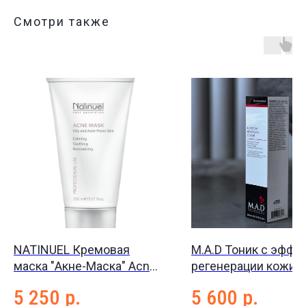
Смотри также
NATINUEL Кремовая
M.A.D Тоник с эффе
маска "Акне-Маска" Acne
регенерации кожи
Mask, 150 мл
Everyday renewing to
5 250
р.
5 600
р.
200 мл