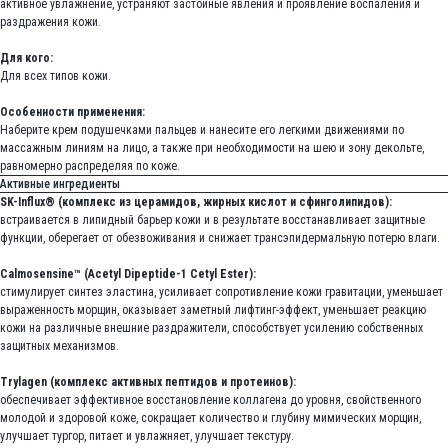
активное увлажнение, устраняют застойные явления и проявление воспаления и
раздражения кожи.
Для кого:
Для всех типов кожи.
Особенности применения:
Наберите крем подушечками пальцев и нанесите его легкими движениями по
массажным линиям на лицо, а также при необходимости на шею и зону декольте,
равномерно распределяя по коже.
Активные ингредиенты
SK-Influx® (комплекс из церамидов, жирных кислот и сфинголипидов):
встраивается в липидный барьер кожи и в результате восстанавливает защитные
функции, оберегает от обезвоживания и снижает трансэпидермальную потерю влаги.
Calmosensine™ (Acetyl Dipeptide-1 Cetyl Ester):
стимулирует синтез эластина, усиливает сопротивление кожи гравитации, уменьшает
выраженность морщин, оказывает заметный лифтинг-эффект, уменьшает реакцию
кожи на различные внешние раздражители, способствует усилению собственных
защитных механизмов.
Trylagen (комплекс активных пептидов и протеинов):
обеспечивает эффективное восстановление коллагена до уровня, свойственного
молодой и здоровой коже, сокращает количество и глубину мимических морщин,
улучшает тургор, питает и увлажняет, улучшает текстуру.