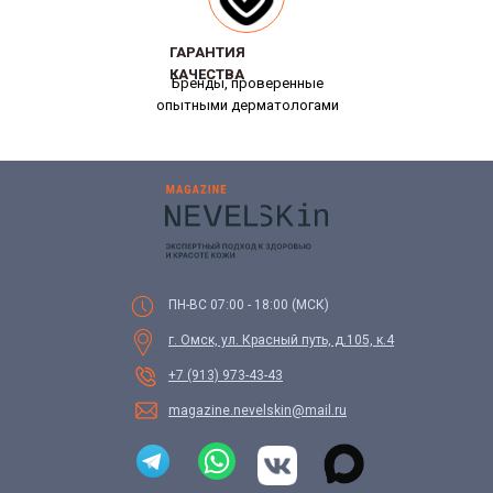
ГАРАНТИЯ
ГАРАНТИЯ
КАЧЕСТВА
КАЧЕСТВА
Бренды, проверенные
опытными дерматологами
ПН-ВС 07:00 - 18:00 (МСК)
г. Омск, ул. Красный путь, д.105, к.4
+7 (913) 973-43-43
magazine.nevelskin@mail.ru