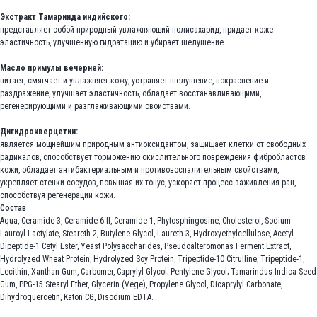
Экстракт Тамаринда индийского:
представляет собой природный увлажняющий полисахарид, придает коже
эластичность, улучшенную гидратацию и убирает шелушение.
Масло примулы вечерней:
питает, смягчает и увлажняет кожу, устраняет шелушение, покраснение и
раздражение, улучшает эластичность, обладает восстанавливающими,
регенерирующими и разглаживающими свойствами.
Дигидрокверцетин:
является мощнейшим природным антиоксидантом, защищает клетки от свободных
радикалов, способствует торможению окислительного повреждения фибробластов
кожи, обладает антибактериальным и противовоспалительным свойствами,
укрепляет стенки сосудов, повышая их тонус, ускоряет процесс заживления ран,
способствуя регенерации кожи.
Состав
Aqua, Ceramide 3, Ceramide 6 II, Ceramide 1, Phytosphingosine, Cholesterol, Sodium
Lauroyl Lactylate, Steareth-2, Butylene Glycol, Laureth-3, Hydroxyethylcellulose, Acetyl
Dipeptide-1 Cetyl Ester, Yeast Polysaccharides, Pseudoalteromonas Ferment Extract,
Hydrolyzed Wheat Protein, Hydrolyzed Soy Protein, Tripeptide-10 Citrulline, Tripeptide-1,
Lecithin, Xanthan Gum, Carbomer, Caprylyl Glycol; Pentylene Glycol; Tamarindus Indica Seed
Gum, PPG-15 Stearyl Ether, Glycerin (Vege), Propylene Glycol, Dicaprylyl Carbonate,
Dihydroquercetin, Katon CG, Disodium EDTA.