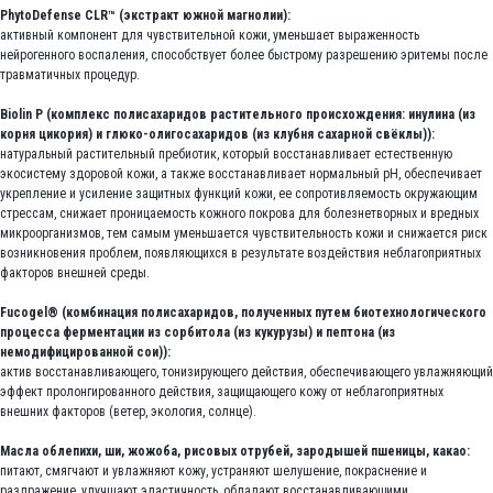
PhytoDefense CLR™ (экстракт южной магнолии):
активный компонент для чувствительной кожи, уменьшает выраженность
нейрогенного воспаления, способствует более быстрому разрешению эритемы после
травматичных процедур.
Biolin P (комплекс полисахаридов растительного происхождения: инулина (из
корня цикория) и глюко-олигосахаридов (из клубня сахарной свёклы)):
натуральный растительный пребиотик, который восстанавливает естественную
экосистему здоровой кожи, а также восстанавливает нормальный рН, обеспечивает
укрепление и усиление защитных функций кожи, ее сопротивляемость окружающим
стрессам, снижает проницаемость кожного покрова для болезнетворных и вредных
микроорганизмов, тем самым уменьшается чувствительность кожи и снижается риск
возникновения проблем, появляющихся в результате воздействия неблагоприятных
факторов внешней среды.
Fucogel® (комбинация полисахаридов, полученных путем биотехнологического
процесса ферментации из сорбитола (из кукурузы) и пептона (из
немодифицированной сои)):
актив восстанавливающего, тонизирующего действия, обеспечивающего увлажняющий
эффект пролонгированного действия, защищающего кожу от неблагоприятных
внешних факторов (ветер, экология, солнце).
Масла облепихи, ши, жожоба, рисовых отрубей, зародышей пшеницы, какао:
питают, смягчают и увлажняют кожу, устраняют шелушение, покраснение и
раздражение, улучшают эластичность, обладают восстанавливающими,