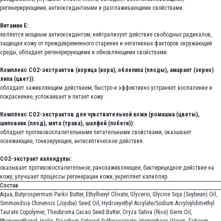
регенерирующими, антиоксидантными и разглаживающими свойствами.
Витамин Е:
является мощным антиоксидантом, нейтрализует действие свободных радикалов,
защищая кожу от преждевременного старения и негативных факторов окружающей
среды, обладает регенерирующими и обновляющими свойствами.
Комплекс СО2-экстрактов (корица (кора), облепиха (плоды), амарант (зерно)
липа (цвет)):
обладает заживляющим действием, быстро и эффективно устраняет воспаление и
покраснение, успокаивает и питает кожу.
Комплекс СО2-экстрактов для чувствительной кожи (ромашка (цветы),
шиповник (плод), мята (трава), шалфей (побеги)):
обладает противовоспалительными питательными свойствами, оказывает
освежающее, тонизирующее, антисептическое действия.
СО2-экстракт календулы:
оказывает противовоспалительное, ранозаживляющее, бактерицидное действие на
кожу, улучшает процессы регенерации кожи, укрепляет капилляр.
Состав
Aqua, Butyrospermum Parkii Butter, Ethylhexyl Olivate, Glycerin, Glycine Soja (Soybean) Oil,
Simmondsia Chinensis (Jojoba) Seed Oil, Hydroxyethyl Acrylate/Sodium Acryloyldimethyl
Taurate Copolymer, Theobroma Cacao Seed Butter, Oryza Sativa (Rice) Germ Oil,