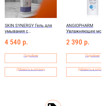
SKIN SYNERGY Гель для
ANGIOPHARM
умывания с
Увлажняющее моло
транексамовой кислотой
для тела, 200 мл.
4 540
р.
2 390
р.
Tranexamic Cleansing Gel,
150 мл
Подробнее
Подробнее
Добавить в корзину
Добавить в корзин