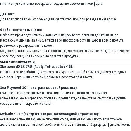
питание и увлажнение, возвращает ощущение свежести и комфорта.
Для кого:
Для всех типов кожи, особенно для чувствительной, при розацеа и куперозе.
Особенности применения:
Наберите крем подушечками пальцев и нанесите его легкими движениями по
массажным линиям на лицо, а также при необходимости на шею и зону декольте,
равномерно распределяя по коже.
Содержит растительные масла и экстракты, допускается изменение цвета в течение
срока годности, не влияющее на свойства продукта.
Активные ингредиенты
Skinasensyl®LS 9749 (Acetyl Tetrapeptide-15):
специально разработан для успокоения чувствительной кожи, подавляет передачу
сигналов нервными клетками, повышая порог толерантности.
Sea Mayweed SC™ (экстракт морской ромашки):
компонент с выраженными антиоксидантными свойствами, оказывает
успокаивающее, миорелаксирующее и противозудное действие, быстро и на долгий
срок устраняет покраснение кожи.
SyriCalm™ CLR (экстракты пории кокосовидной и тростника):
оказывает успокаивающее, антиоксидантное, увлажняющее и противозастойное
действия, повышает жизнеспособность клеток и повышает барьерную функцию кожи.