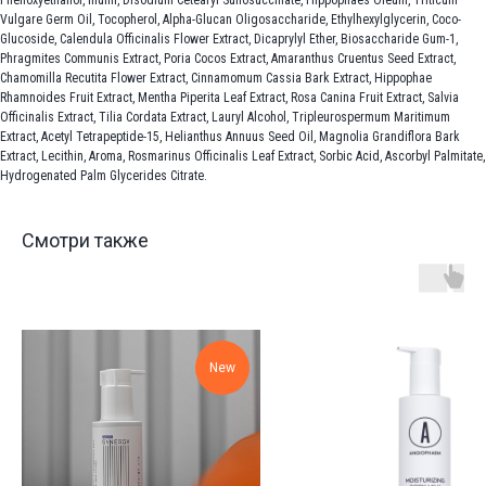
Phenoxyethanol, Inulin, Disodium Cetearyl Sulfosuccinate, Hippophaes Oleum, Triticum
Vulgare Germ Oil, Tocopherol, Alpha-Glucan Oligosaccharide, Ethylhexylglycerin, Coco-
Glucoside, Calendula Officinalis Flower Extract, Dicaprylyl Ether, Biosaccharide Gum-1,
Phragmites Communis Extract, Poria Cocos Extract, Amaranthus Cruentus Seed Extract,
Chamomilla Recutita Flower Extract, Cinnamomum Cassia Bark Extract, Hippophae
Rhamnoides Fruit Extract, Mentha Piperita Leaf Extract, Rosa Canina Fruit Extract, Salvia
Officinalis Extract, Tilia Cordata Extract, Lauryl Alcohol, Tripleurospermum Maritimum
Extract, Acetyl Tetrapeptide-15, Helianthus Annuus Seed Oil, Magnolia Grandiflora Bark
Extract, Lecithin, Aroma, Rosmarinus Officinalis Leaf Extract, Sorbic Acid, Ascorbyl Palmitate,
Hydrogenated Palm Glycerides Citrate.
Смотри также
New