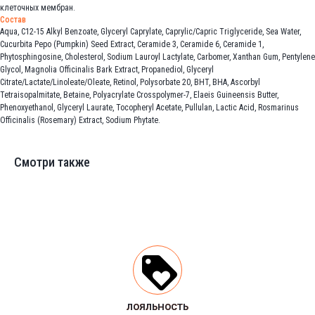
клеточных мембран.
Состав
Aqua, C12-15 Alkyl Benzoate, Glyceryl Caprylate, Caprylic/Capric Triglyceride, Sea Water,
Cucurbita Pepo (Pumpkin) Seed Extract, Ceramide 3, Ceramide 6, Ceramide 1,
Phytosphingosine, Cholesterol, Sodium Lauroyl Lactylate, Carbomer, Xanthan Gum, Pentylene
Glycol, Magnolia Officinalis Bark Extract, Propanediol, Glyceryl
Citrate/Lactate/Linoleate/Oleate, Retinol, Polysorbate 20, BHT, BHA, Ascorbyl
Tetraisopalmitate, Betaine, Polyacrylate Crosspolymer-7, Elaeis Guineensis Butter,
Phenoxyethanol, Glyceryl Laurate, Tocopheryl Acetate, Pullulan, Lactic Acid, Rosmarinus
Officinalis (Rosemary) Extract, Sodium Phytate.
Смотри также
ЛОЯЛЬНОСТЬ
ЛОЯЛЬНОСТЬ