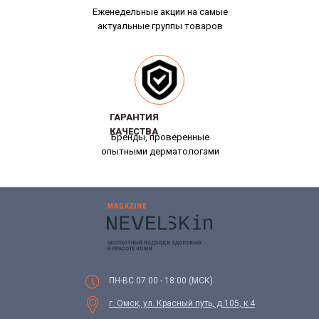
Еженедельные акции на самые
актуальные группы товаров
ГАРАНТИЯ
ГАРАНТИЯ
КАЧЕСТВА
КАЧЕСТВА
Бренды, проверенные
опытными дерматологами
ПН-ВС 07:00 - 18:00 (МСК)
г. Омск, ул. Красный путь, д.105, к.4