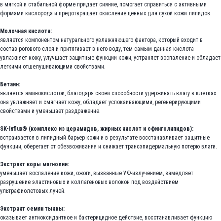
в мягкой и стабильной форме придает сияние, помогает справиться с активными
формами кислорода и предотвращает окисление ценных для сухой кожи липидов.
Молочная кислота:
является компонентом натурального увлажняющего фактора, который входит в
состав рогового слоя и притягивает в него воду, тем самым данная кислота
увлажняет кожу, улучшает защитные функции кожи, устраняет воспаление и обладает
легкими отшелушивающими свойствами.
Бетаин:
является аминокислотой, благодаря своей способности удерживать влагу в клетках
она увлажняет и смягчает кожу, обладает успокаивающими, регенерирующими
свойствами и уменьшает раздражение.
SK-Influx® (комплекс из церамидов, жирных кислот и сфинголипидов):
встраивается в липидный барьер кожи и в результате восстанавливает защитные
функции, оберегает от обезвоживания и снижает трансэпидермальную потерю влаги.
Экстракт коры магнолии:
уменьшает воспаление кожи, ожоги, вызванные УФ-излучением, замедляет
разрушение эластиновых и коллагеновых волокон под воздействием
ультрафиолетовых лучей.
Экстракт семян тыквы:
оказывает антиоксидантное и бактерицидное действие, восстанавливает функцию