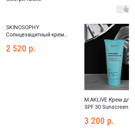
SKINOSOPHY
Солнцезащитный крем
SPF 50+ для сухой и
2 520
р.
нормальной кожи, 50 мл
M.AKLIVE Крем для 
SPF 30 Sunscreen fo
SPF 30, 200 мл
3 200
р.