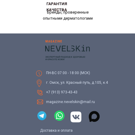
ГАРАНТИЯ
ГАРАНТИЯ
КАЧЕСТВА
КАЧЕСТВА
Бренды, проверенные
опытными дерматологами
ПН-ВС 07:00 - 18:00 (МСК)
г. Омск, ул. Красный путь, д.105, к.4
+7 (913) 973-43-43
magazine.nevelskin@mail.ru
Доставка и оплата