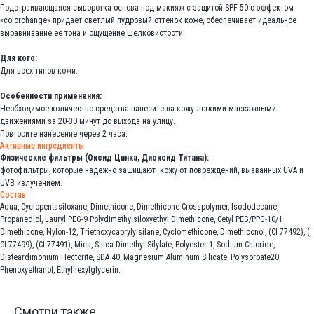
Подстраивающаяся сыворотка-основа под макияж с защитой SPF 50 с эффектом
«colorchange» придает светлый пудровый оттенок коже, обеспечивает идеальное
выравнивание ее тона и ощущение шелковистости.
Для кого:
Для всех типов кожи.
Особенности применения:
Необходимое количество средства нанесите на кожу легкими массажными
движениями за 20-30 минут до выхода на улицу.
Повторите нанесение через 2 часа.
Активные ингредиенты
Физические фильтры (Оксид Цинка, Диоксид Титана):
фотофильтры, которые надежно защищают кожу от повреждений, вызванных UVA и
UVB излучением.
Состав
Aqua, Cyclopentasiloxane, Dimethicone, Dimethicone Crosspolymer, Isododecane,
Propanediol, Lauryl PEG-9 Polydimethylsiloxyethyl Dimethicone, Cetyl PEG/PPG-10/1
Dimethicone, Nylon-12, Triethoxycaprylylsilane, Cyclomethicone, Dimethiconol, (CI 77492), (
CI 77499), (CI 77491), Mica, Silica Dimethyl Silylate, Polyester-1, Sodium Chloride,
Disteardimonium Hectorite, SDA 40, Magnesium Aluminum Silicate, Polysorbate20,
Phenoxyethanol, Ethylhexylglycerin.
Смотри также