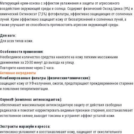
Матирующий крем-основа с эффектом увлажнения и защиты от агрессивного
воздействия окружающей среды и солнца. Содержит физический Оксид Цинка (9%) и
химический Октиноксат (7,5%) фотофильтры, эффективно защищающие от солнечных
лучей. Крем эффективно защищает кожу от биозагрязнений и солнечных лучей, а
также улучшает ее способность противостоять агрессии окружающей среды.
Для кого:
Для всех типов кожи.
Особенности применения:
Необходимое количество средства нанесите на кожу легкими массажными
движениями за 20-30 минут до выхода на улицу.
Повторите нанесение через 2 часа.
Активные ингредиенты
Комбинированные фильтры (физические+химические):
защищают кожу от УФ-излучения, ожогов, предотвращают преждевременное старение
и появление гиперпигментации.
Oxynex® (комплекс антиоксидантов):
обеспечивает максимальную антиоксидантную защиту от действия свободных
радикалов и помогает корректировать видимые признаки старения, восстанавливает
естественное сияние, выводит токсины и устраняет эффект усталой кожи.
Экстракты маракуйи и кресса:
интенсивно увлажняют и восстанавливают кожу, защищают от окислительного