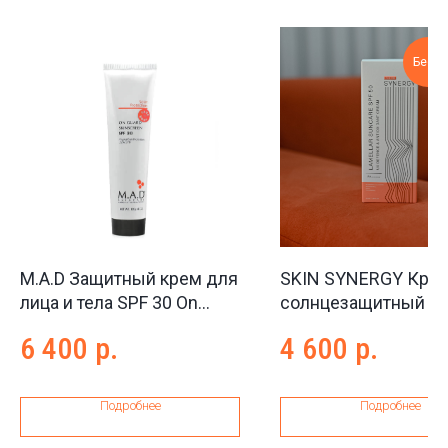
Бестс
M.A.D Защитный крем для
SKIN SYNERGY Кре
лица и тела SPF 30 On
солнцезащитный С
guard skinscreen SPF 30,
Lamellar suncare SPF
6 400
р.
4 600
р.
120 г
мл
Подробнее
Подробнее