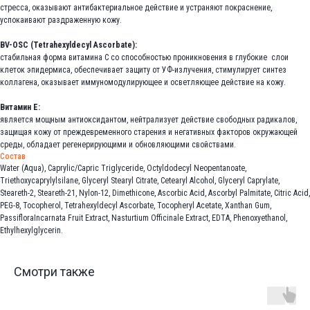
стресса, оказывают антибактериальное действие и устраняют покраснение,
успокаивают раздраженную кожу.
BV-OSC (Tetrahexyldecyl Ascorbate):
стабильная форма витамина С со способностью проникновения в глубокие слои
клеток эпидермиса, обеспечивает защиту от УФ-излучения, стимулирует синтез
коллагена, оказывает иммуномодулирующее и осветляющее действие на кожу.
Витамин Е:
является мощным антиоксидантом, нейтрализует действие свободных радикалов,
защищая кожу от преждевременного старения и негативных факторов окружающей
среды, обладает регенерирующими и обновляющими свойствами.
Состав
Water (Aqua), Caprylic/Capric Triglyceride, Octyldodecyl Neopentanoate,
Triethoxycaprylylsilane, Glyceryl Stearyl Citrate, Cetearyl Alcohol, Glyceryl Caprylate,
Steareth-2, Steareth-21, Nylon-12, Dimethicone, Ascorbic Acid, Ascorbyl Palmitate, Citric Acid,
PEG-8, Tocopherol, Tetrahexyldecyl Ascorbate, Tocopheryl Acetate, Xanthan Gum,
PassifloraIncarnata Fruit Extract, Nasturtium Officinale Extract, EDTA, Phenoxyethanol,
Ethylhexylglycerin.
Смотри также