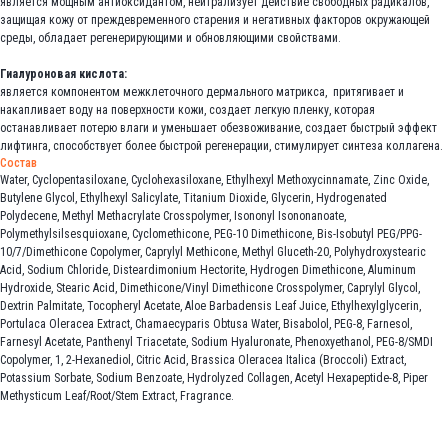
является мощным антиоксидантом, нейтрализует действие свободных радикалов,
защищая кожу от преждевременного старения и негативных факторов окружающей
среды, обладает регенерирующими и обновляющими свойствами.
Гиалуроновая кислота:
является компонентом межклеточного дермального матрикса, притягивает и
накапливает воду на поверхности кожи, создает легкую пленку, которая
останавливает потерю влаги и уменьшает обезвоживание, создает быстрый эффект
лифтинга, способствует более быстрой регенерации, стимулирует синтеза коллагена.
Состав
Water, Cyclopentasiloxane, Cyclohexasiloxane, Ethylhexyl Methoxycinnamate, Zinc Oxide,
Butylene Glycol, Ethylhexyl Salicylate, Titanium Dioxide, Glycerin, Hydrogenated
Polydecene, Methyl Methacrylate Crosspolymer, Isononyl Isononanoate,
Polymethylsilsesquioxane, Cyclomethicone, PEG-10 Dimethicone, Bis-Isobutyl PEG/PPG-
10/7/Dimethicone Copolymer, Caprylyl Methicone, Methyl Gluceth-20, Polyhydroxystearic
Acid, Sodium Chloride, Disteardimonium Hectorite, Hydrogen Dimethicone, Aluminum
Hydroxide, Stearic Acid, Dimethicone/Vinyl Dimethicone Crosspolymer, Caprylyl Glycol,
Dextrin Palmitate, Tocopheryl Acetate, Aloe Barbadensis Leaf Juice, Ethylhexylglycerin,
Portulaca Oleracea Extract, Chamaecyparis Obtusa Water, Bisabolol, PEG-8, Farnesol,
Farnesyl Acetate, Panthenyl Triacetate, Sodium Hyaluronate, Phenoxyethanol, PEG-8/SMDI
Copolymer, 1, 2-Hexanediol, Citric Acid, Brassica Oleracea Italica (Broccoli) Extract,
Potassium Sorbate, Sodium Benzoate, Hydrolyzed Collagen, Acetyl Hexapeptide-8, Piper
Methysticum Leaf/Root/Stem Extract, Fragrance.