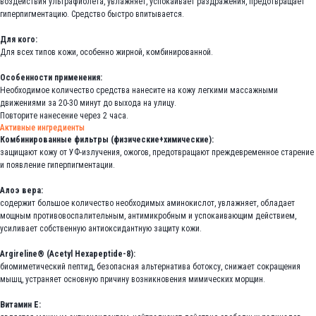
воздействия ультрафиолета, увлажняет, успокаивает раздражения, предотвращает
гиперпигментацию. Средство быстро впитывается.
Для кого:
Для всех типов кожи, особенно жирной, комбинированной.
Особенности применения:
Необходимое количество средства нанесите на кожу легкими массажными
движениями за 20-30 минут до выхода на улицу.
Повторите нанесение через 2 часа.
Активные ингредиенты
Комбинированные фильтры (физические+химические):
защищают кожу от УФ-излучения, ожогов, предотвращают преждевременное старение
и появление гиперпигментации.
Алоэ вера:
содержит большое количество необходимых аминокислот, увлажняет, обладает
мощным противовоспалительным, антимикробным и успокаивающим действием,
усиливает собственную антиоксидантную защиту кожи.
Argireline® (Acetyl Hexapeptide-8):
биомиметический пептид, безопасная альтернатива ботоксу, снижает сокращения
мышц, устраняет основную причину возникновения мимических морщин.
Витамин Е: