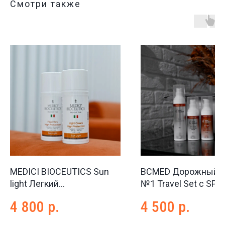
Смотри также
MEDICI BIOCEUTICS Sun
BCMED Дорожный н
light Легкий
№1 Travel Set с SPF
солнцезащитный крем
4 800
р.
4 500
р.
для лица SPF50, 100мл