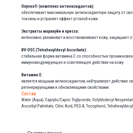
Oxynex® (комплекс антиоксидантов):
обеспечивает максимальную антиоксидантную защиту от своб
токсины и устраняет эффект усталой кожи.
Экстракты маракуйи и кресса:
интенсивно увлажняют и восстанавливают кожу, защищают от
BV-OSC (Tetrahexyldecyl Ascorbate):
стабильная форма витамина С со способностью проникновения
иммуномодулирующее и осветляющее действие на кожу.
Витамин Е:
является мощным антиоксидантом, нейтрализует действие с
регенерирующими и обновляющими свойствами.
Состав
Water (Aqua), Caprylic/Capric Triglyceride, Octyldodecyl Neopentano
Ascorbyl Palmitate, Citric Acid, PEG-8, Tocopherol, Tetrahexyldec