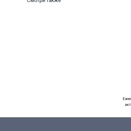
Смотри также
Ежен
акт