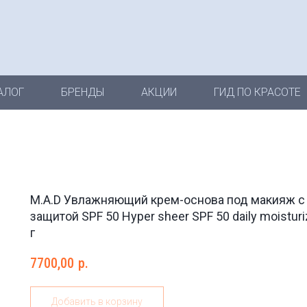
АЛОГ
БРЕНДЫ
АКЦИИ
ГИД ПО КРАСОТЕ
M.A.D Увлажняющий крем-основа под макияж с
защитой SPF 50 Hyper sheer SPF 50 daily moisturiz
г
7700,00
р.
Добавить в корзину