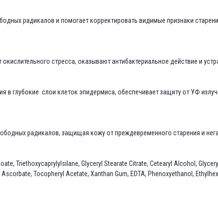
одных радикалов и помогает корректировать видимые признаки старения
 окислительного стресса, оказывают антибактериальное действие и уст
 в глубокие слои клеток эпидермиса, обеспечивает защиту от УФ излуче
вободных радикалов, защищая кожу от преждевременного старения и не
ate, Triethoxycaprylylsilane, Glyceryl Stearate Citrate, Cetearyl Alcohol, Glycer
yl Ascorbate, Tocopheryl Acetate, Xanthan Gum, EDTA, Phenoxyethanol, Ethylhexy