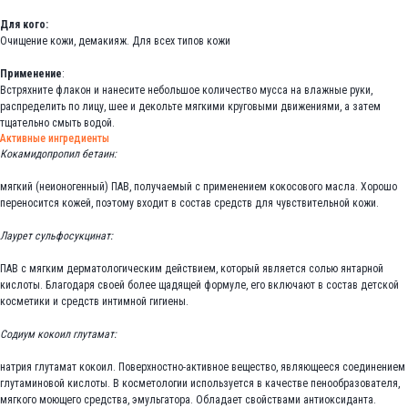
Для кого:
Очищение кожи, демакияж. Для всех типов кожи
Применение
:
Встряхните флакон и нанесите небольшое количество мусса на влажные руки,
распределить по лицу, шее и декольте мягкими круговыми движениями, а затем
тщательно смыть водой.
Активные ингредиенты
Кокамидопропил бетаин:
мягкий (неионогенный) ПАВ, получаемый с применением кокосового масла. Хорошо
переносится кожей, поэтому входит в состав средств для чувствительной кожи.
Лаурет сульфосукцинат:
ПАВ с мягким дерматологическим действием, который является солью янтарной
кислоты. Благодаря своей более щадящей формуле, его включают в состав детской
косметики и средств интимной гигиены.
Содиум кокоил глутамат:
натрия глутамат кокоил. Поверхностно-активное вещество, являющееся соединением
глутаминовой кислоты. В косметологии используется в качестве пенообразователя,
мягкого моющего средства, эмульгатора. Обладает свойствами антиоксиданта.