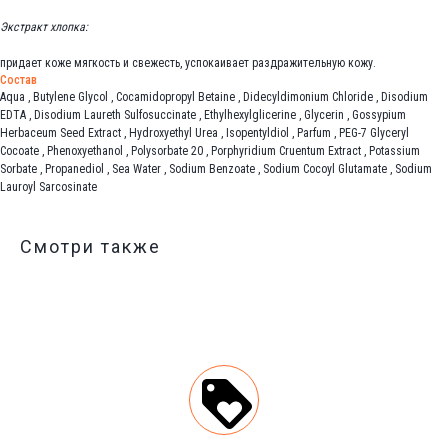
Экстракт хлопка:
придает коже мягкость и свежесть, успокаивает раздражительную кожу.
Состав
Aqua , Butylene Glycol , Cocamidopropyl Betaine , Didecyldimonium Chloride , Disodium
EDTA , Disodium Laureth Sulfosuccinate , Ethylhexylglicerine , Glycerin , Gossypium
Herbaceum Seed Extract , Hydroxyethyl Urea , Isopentyldiol , Parfum , PEG-7 Glyceryl
Cocoate , Phenoxyethanol , Polysorbate 20 , Porphyridium Cruentum Extract , Potassium
Sorbate , Propanediol , Sea Water , Sodium Benzoate , Sodium Cocoyl Glutamate , Sodium
Lauroyl Sarcosinate
Смотри также