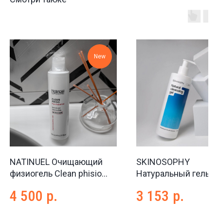
New
NATINUEL Очищающий
SKINOSOPHY
физиогель Clean phisio
Натуральный гель 
Physiological gel, 200 мл
умывания Natural
4 500
р.
3 153
р.
cleansing gel, 400 м