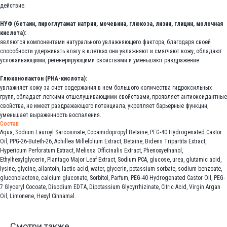
действие.
НУФ (бетаин, пироглутамат натрия, мочевина, глюкоза, лизин, глицин, молочная
кислота):
являются компонентами натурального увлажняющего фактора, благодаря своей
способности удерживать влагу в клетках они увлажняют и смягчают кожу, обладают
успокаивающими, регенерирующими свойствами и уменьшают раздражение.
Глюконолактон (PHA-кислота):
увлажняет кожу за счет содержания в нем большого количества гидроксильных
групп, обладает легкими отшелушивающими свойствами, проявляет антиоксидантные
свойства, не имеет раздражающего потенциала, укрепляет барьерные функции,
уменьшает выраженность воспаления.
Состав
Aqua, Sodium Lauroyl Sarcosinate, Сocamidopropyl Betaine, PEG-40 Hydrogenated Castor
Oil, PPG-26-Buteth-26, Achillea Millefolium Extract, Betaine, Bidens Tripartita Extract,
Hypericum Рerforatum Еxtract, Melissa Оfficinalis Еxtract, Phenoxyethanol,
Ethylhexylglycerin, Plantago Major Leaf Extract, Sodium PCA, glucose, urea, glutamic acid,
lysine, glycine, allantoin, lactic acid, water, glycerin, potassium sorbate, sodium benzoate,
gluconolactone, calcium gluconate, Sorbitol, Parfum, PEG-40 Hydrogenated Castor Oil, PEG-
7 Glyceryl Cocoate, Disodium EDTA, Dipotassium Glycyrrhizinate, Citric Acid, Virgin Argan
Oil, Limonene, Hexyl Cinnamal.
Смотри также