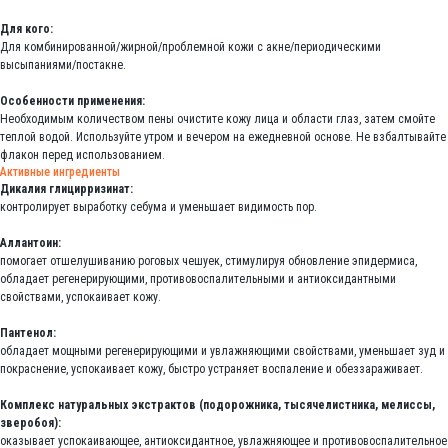
Для кого:
Для комбинированной/жирной/проблемной кожи с акне/периодическими
высыпаниями/постакне.
Особенности применения:
Необходимым количеством пены очистите кожу лица и области глаз, затем смойте
теплой водой. Используйте утром и вечером на ежедневной основе. Не взбалтывайте
флакон перед использованием.
Активные ингредиенты
Дикалия глицирризинат:
контролирует выработку себума и уменьшает видимость пор.
Аллантоин:
помогает отшелушиванию роговых чешуек, стимулируя обновление эпидермиса,
обладает регенерирующими, противовоспалительными и антиоксидантными
свойствами, успокаивает кожу.
Пантенол:
обладает мощными регенерирующими и увлажняющими свойствами, уменьшает зуд и
покраснение, успокаивает кожу, быстро устраняет воспаление и обеззараживает.
Комплекс натуральных экстрактов (подорожника, тысячелистника, мелиссы,
зверобоя):
оказывает успокаивающее, антиоксидантное, увлажняющее и противовоспалительное