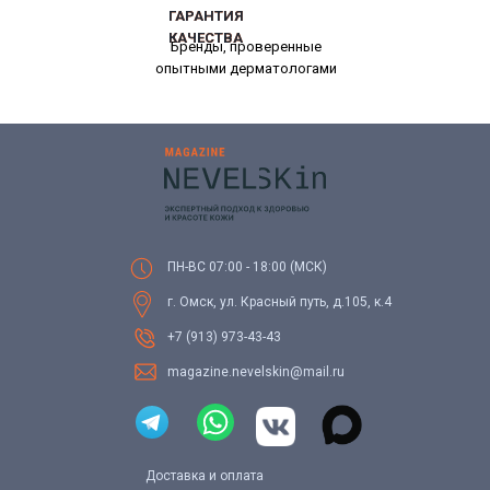
ГАРАНТИЯ
ГАРАНТИЯ
КАЧЕСТВА
КАЧЕСТВА
Бренды, проверенные
опытными дерматологами
ПН-ВС 07:00 - 18:00 (МСК)
г. Омск, ул. Красный путь, д.105, к.4
+7 (913) 973-43-43
magazine.nevelskin@mail.ru
Доставка и оплата